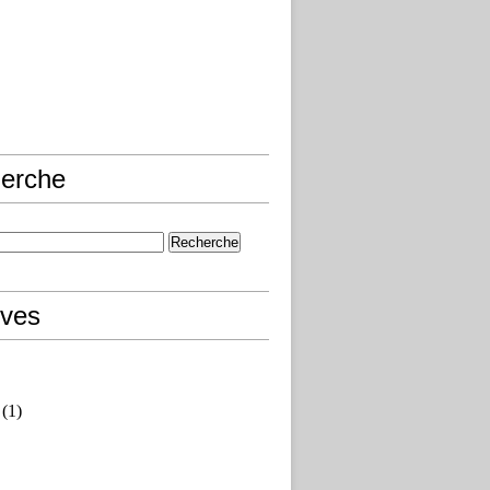
erche
ives
(1)