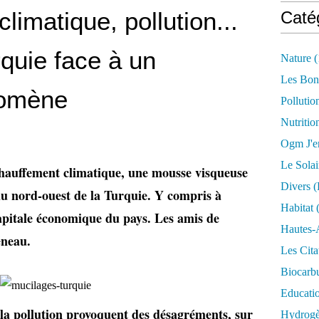
imatique, pollution...
Caté
rquie face à un
Nature
(
Les Bon
nomène
Pollutio
Nutritio
Ogm J'e
Le Solai
échauffement climatique, une mousse visqueuse
Divers (
 du nord-ouest de la Turquie. Y compris à
Habitat
(
 capitale économique du pays. Les amis de
Hautes-
éneau.
Les Cita
Biocarbu
Educati
la pollution provoquent des désagréments, sur
Hydrogèn