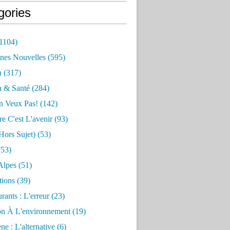
gories
1104)
nes Nouvelles
(595)
n
(317)
n & Santé
(284)
n Veux Pas!
(142)
re C'est L'avenir
(93)
hors Sujet)
(53)
53)
Alpes
(51)
tions
(39)
rants : L'erreur
(23)
on À L'environnement
(19)
e : L'alternative
(6)