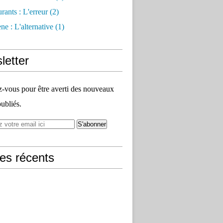
rants : L'erreur
(2)
e : L'alternative
(1)
letter
vous pour être averti des nouveaux
publiés.
les récents