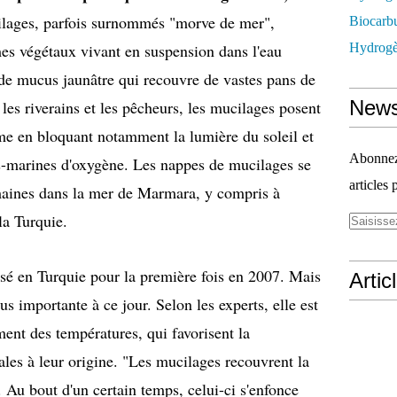
lages, parfois surnommés "morve de mer",
Biocarbu
Hydrogèn
es végétaux vivant en suspension dans l'eau
 de mucus jaunâtre qui recouvre de vastes pans de
News
les riverains et les pêcheurs, les mucilages posent
me en bloquant notamment la lumière du soleil et
Abonnez-
ous-marines d'oxygène. Les nappes de mucilages se
articles 
emaines dans la mer de Marmara, y compris à
la Turquie.
sé en Turquie pour la première fois en 2007. Mais
Artic
lus importante à ce jour. Selon les experts, elle est
ment des températures, qui favorisent la
ales à leur origine. "Les mucilages recouvrent la
Au bout d'un certain temps, celui-ci s'enfonce