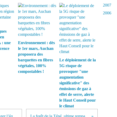
2007
2006
ques
 en
 : une
Environnement : dès
écence
le 1er mars, Auchan
proposera des
barquettes en fibres
Le déploiement de la
végétales, 100%
5G risque de
compostables !
provoquer "une
augmentation
significative" des
émissions de gaz à
effet de serre, alerte
le Haut Conseil pour
le climat
Biodiversité : il faudrait réensauvager l’équivalent de la Chine en une décennie, selon l’Onu
La forêt de la Téné, ultime rempart contre la déforestation en Côte d'Ivoire