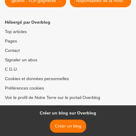
géants : «On gagnerait à
responsables de la moitié
construire une flotte
des alertes de collision
d’avions européenne»
dans l’espace >
Hébergé par Overblog
Top articles
Pages
Contact
Signaler un abus
C.G.U.
Cookies et données personnelles
Préférences cookies
Voir le profil de Notre Terre sur le portail Overblog
Créer un blog sur Overblog
Créer un blog