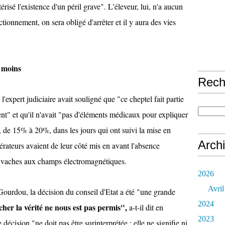
térisé l'existence d'un péril grave". L'éleveur, lui, n'a aucun
ctionnement, on sera obligé d'arrêter et il y aura des vies
 moins
Rech
'expert judiciaire avait souligné que "ce cheptel fait partie
" et qu'il n'avait "pas d'éléments médicaux pour expliquer
t, de 15% à 20%, dans les jours qui ont suivi la mise en
Arch
érateurs avaient de leur côté mis en avant l'absence
es vaches aux champs électromagnétiques.
2026
Avril
Gourdou, la décision du conseil d'Etat a été "une grande
2024
her la vérité ne nous est pas permis",
a-t-il dit en
2023
 décision "ne doit pas être surinterprétée : elle ne signifie ni