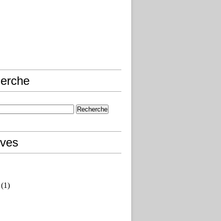
erche
ives
(1)