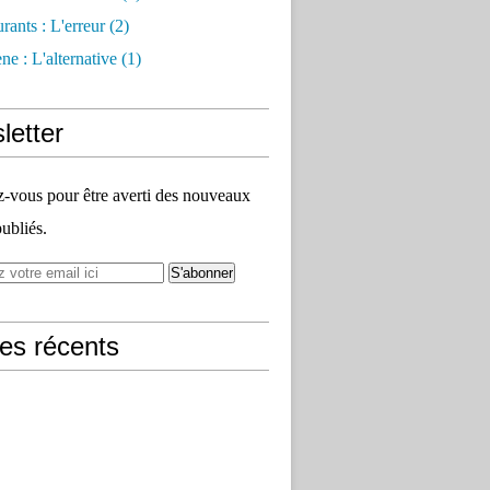
rants : L'erreur
(2)
e : L'alternative
(1)
letter
vous pour être averti des nouveaux
publiés.
les récents