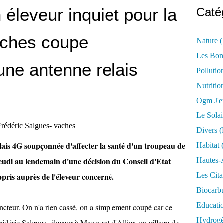
 éleveur inquiet pour la
Caté
aches coupe
Nature
(
Les Bon
'une antenne relais
Pollutio
Nutritio
Ogm J'e
Le Solai
Divers (
lais 4G soupçonnée d'affecter la santé d'un troupeau de
Habitat
(
eudi au lendemain d'une décision du Conseil d'Etat
Hautes-
Les Cita
ppris auprès de l'éleveur concerné.
Biocarbu
Educati
ncteur. On n'a rien cassé, on a simplement coupé car ce
Hydrogèn
rédéric Salgues, éleveur à Mazeyrat d'Allier, un village de