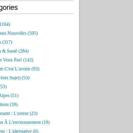
gories
1104)
nes Nouvelles
(595)
n
(317)
n & Santé
(284)
n Veux Pas!
(142)
re C'est L'avenir
(93)
hors Sujet)
(53)
53)
Alpes
(51)
tions
(39)
rants : L'erreur
(23)
on À L'environnement
(19)
e : L'alternative
(6)