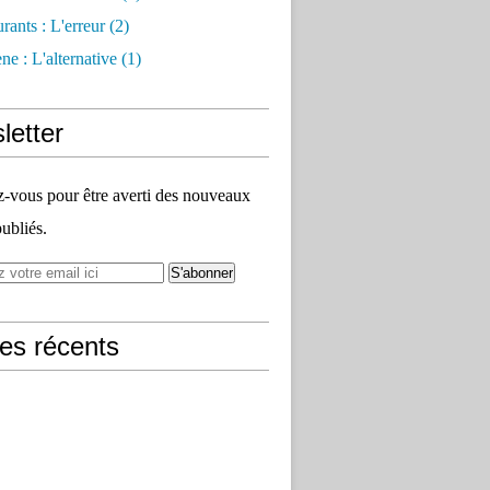
rants : L'erreur
(2)
e : L'alternative
(1)
letter
vous pour être averti des nouveaux
publiés.
les récents