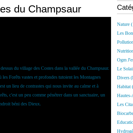
ges du Champsaur
Caté
Nature
(
Les Bon
Pollutio
Nutritio
Ogm J'e
Le Solai
Divers (
Habitat
(
Hautes-
Les Cita
Biocarbu
Educati
Hydrogèn