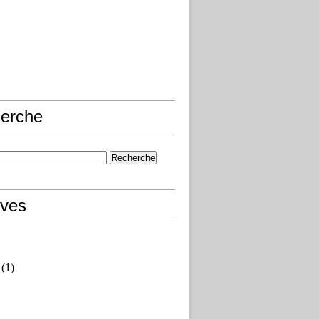
erche
ives
(1)