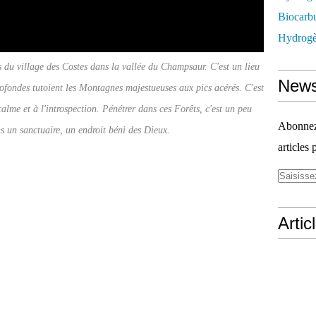
Biocarbu
Hydrogèn
s du village des Costes dans la vallée du Champsaur. C'est un lieu
News
ofondes tutoient les Montagnes majestueuses aux pics acérés. C'est
calme et à l'introspection. Pénétrer dans ces Forêts, c'est un peu
Abonnez-
 un sanctuaire, un endroit béni des Dieux.
articles 
Artic