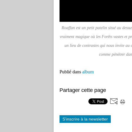
Roaffan est un petit patelin situé au dessu
vraiment magique où les Forêts vastes et pr
un lieu de contrastes qui nous invite au 
comme pénétrer dans
Publié dans
album
Partager cette page
S'inscrire à la newsletter