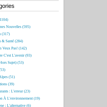
gories
1104)
nes Nouvelles
(595)
n
(317)
n & Santé
(284)
n Veux Pas!
(142)
re C'est L'avenir
(93)
hors Sujet)
(53)
53)
Alpes
(51)
tions
(39)
rants : L'erreur
(23)
on À L'environnement
(19)
e : L'alternative
(6)