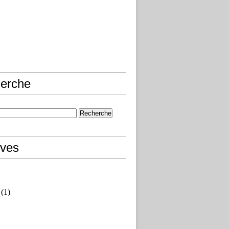
erche
ives
(1)