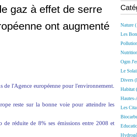
e gaz à effet de serre
Caté
uropéenne ont augmenté
Nature
(
Les Bon
Pollutio
Nutritio
Ogm J'e
Le Solai
Divers (
ons de l'Agence européenne pour l'environnement.
Habitat
(
Hautes-
rope reste sur la bonne voie pour atteindre les
Les Cita
Biocarbu
o de réduite de 8% ses émissions entre 2008 et
Educati
Hydrogèn