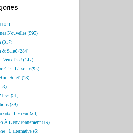
gories
1104)
nes Nouvelles
(595)
n
(317)
n & Santé
(284)
n Veux Pas!
(142)
re C'est L'avenir
(93)
hors Sujet)
(53)
53)
Alpes
(51)
tions
(39)
rants : L'erreur
(23)
on À L'environnement
(19)
e : L'alternative
(6)