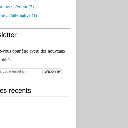
rants : L'erreur
(2)
e : L'alternative
(1)
letter
vous pour être averti des nouveaux
publiés.
les récents