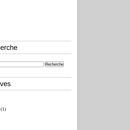
erche
ives
(1)