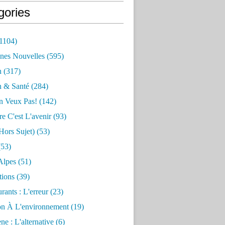
gories
1104)
nes Nouvelles
(595)
n
(317)
n & Santé
(284)
n Veux Pas!
(142)
re C'est L'avenir
(93)
hors Sujet)
(53)
53)
Alpes
(51)
tions
(39)
rants : L'erreur
(23)
on À L'environnement
(19)
e : L'alternative
(6)