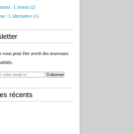
rants : L'erreur
(2)
e : L'alternative
(1)
letter
vous pour être averti des nouveaux
publiés.
les récents