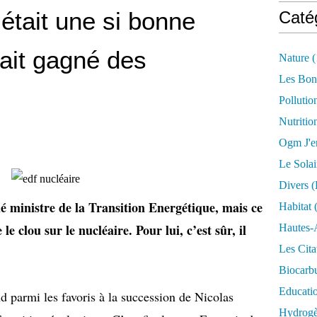
 était une si bonne
Caté
rait gagné des
Nature
(
Les Bon
Pollutio
Nutritio
Ogm J'e
Le Solai
Divers (
 ministre de la Transition Energétique, mais ce
Habitat
(
e clou sur le nucléaire. Pour lui, c’est sûr, il
Hautes-
Les Cita
Biocarbu
Educati
d parmi les favoris à la succession de Nicolas
Hydrogèn