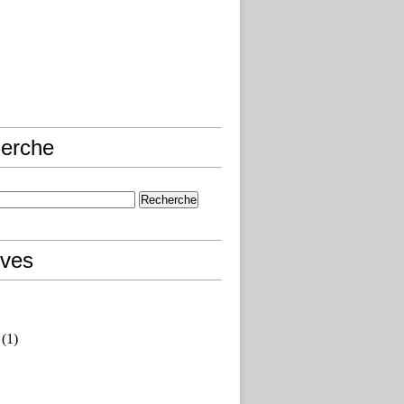
erche
ives
(1)