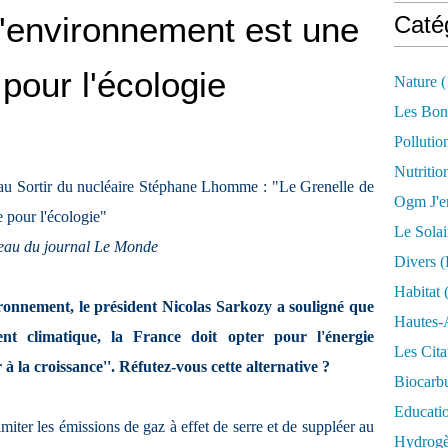
l'environnement est une
Caté
pour l'écologie
Nature
(
Les Bon
Pollutio
Nutritio
eau Sortir du nucléaire Stéphane Lhomme : "Le Grenelle de
Ogm J'e
 pour l'écologie"
Le Solai
neau du journal Le Monde
Divers (
Habitat
(
ronnement, le président Nicolas Sarkozy a souligné que
Hautes-
ent climatique, la France doit opter pour l'énergie
Les Cita
 à la croissance''. Réfutez-vous cette alternative ?
Biocarbu
Educati
imiter les émissions de gaz à effet de serre et de suppléer au
Hydrogèn