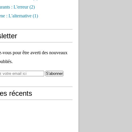
rants : L'erreur
(2)
e : L'alternative
(1)
letter
vous pour être averti des nouveaux
publiés.
les récents