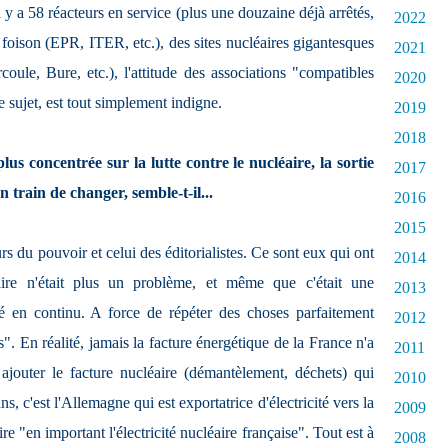
l y a 58 réacteurs en service (plus une douzaine déjà arrêtés,
2022
à foison (EPR, ITER, etc.), des sites nucléaires gigantesques
2021
ule, Bure, etc.), l'attitude des associations "compatibles
2020
e sujet, est tout simplement indigne.
2019
2018
 plus concentrée sur la lutte contre le nucléaire, la sortie
2017
 train de changer, semble-t-il...
2016
2015
rs du pouvoir et celui des éditorialistes. Ce sont eux qui ont
2014
aire n'était plus un problème, et même que c'était une
2013
sé en continu. A force de répéter des choses parfaitement
2012
es". En réalité, jamais la facture énergétique de la France n'a
2011
 ajouter le facture nucléaire (démantèlement, déchets) qui
2010
, c'est l'Allemagne qui est exportatrice d'électricité vers la
2009
re "en important l'électricité nucléaire française". Tout est à
2008