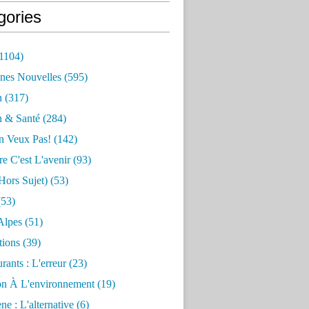
gories
1104)
nes Nouvelles
(595)
n
(317)
n & Santé
(284)
n Veux Pas!
(142)
re C'est L'avenir
(93)
hors Sujet)
(53)
53)
Alpes
(51)
tions
(39)
rants : L'erreur
(23)
on À L'environnement
(19)
e : L'alternative
(6)