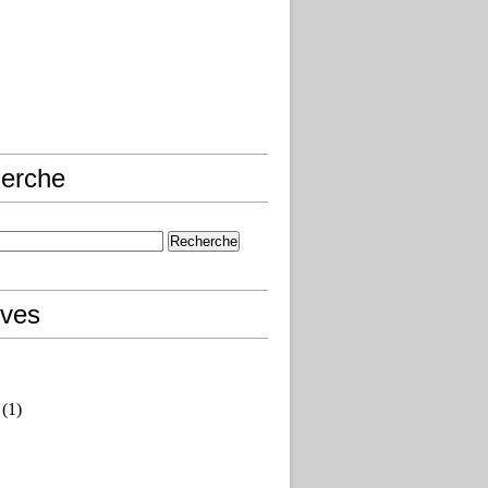
erche
ives
(1)