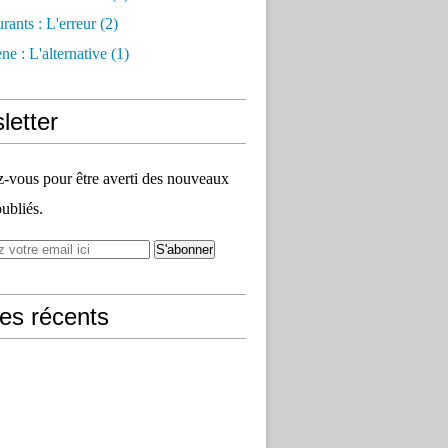
rants : L'erreur
(2)
e : L'alternative
(1)
letter
vous pour être averti des nouveaux
publiés.
les récents