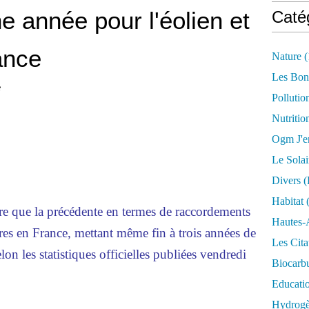
e année pour l'éolien et
Caté
ance
Nature
(
Les Bon
e
Pollutio
Nutritio
Ogm J'e
Le Solai
Divers (
Habitat
(
e que la précédente en termes de raccordements
Hautes-
res en France, mettant même fin à trois années de
Les Cita
lon les statistiques officielles publiées vendredi
Biocarbu
Educati
Hydrogèn