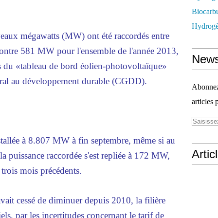
Biocarbu
Hydrogèn
veaux mégawatts (MW) ont été raccordés entre
 contre 581 MW pour l'ensemble de l'année 2013,
News
es du «tableau de bord éolien-photovoltaïque»
éral au développement durable (CGDD).
Abonnez-
articles 
nstallée à 8.807 MW à fin septembre, même si au
Artic
 la puissance raccordée s'est repliée à 172 MW,
trois mois précédents.
ait cessé de diminuer depuis 2010, la filière
els, par les incertitudes concernant le tarif de