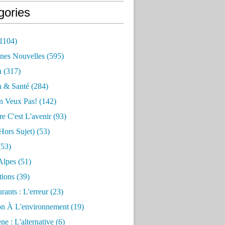
gories
1104)
nes Nouvelles
(595)
n
(317)
n & Santé
(284)
n Veux Pas!
(142)
re C'est L'avenir
(93)
hors Sujet)
(53)
53)
Alpes
(51)
tions
(39)
rants : L'erreur
(23)
on À L'environnement
(19)
e : L'alternative
(6)