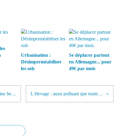
les
s
Urbanisation :
Se déplacer partout
Désimperméabiliser
en Allemagne... pour
les sols
49€ par mois
La députée des Hautes-Alpes, karine berger, demande la fin du Loup!
L'élevage : aussi polluant que toutes les voitures dans le monde