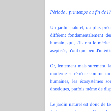
Période : printemps ou fin de l'h
Un jardin naturel, ou plus préc
différent fondamentalement de
humain, qui, s'ils ont le mérit
aseptisés, n'ont que peu d'intérêt
Or, lentement mais surement, l
moderne se rétrécie comme un p
humaines, les écosystèmes so
drastiques, parfois même de disp
Le jardin naturel est donc de f