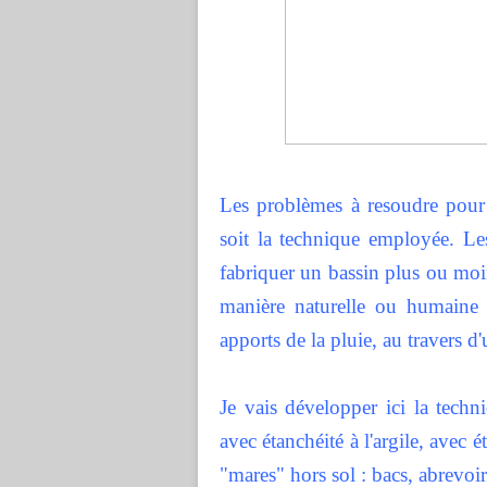
Les problèmes à resoudre pour
soit la technique employée. Le
fabriquer un bassin plus ou moin
manière naturelle ou humaine e
apports de la pluie, au travers d'
Je vais développer ici la techn
avec étanchéité à l'argile, avec 
"mares" hors sol : bacs, abrevoir