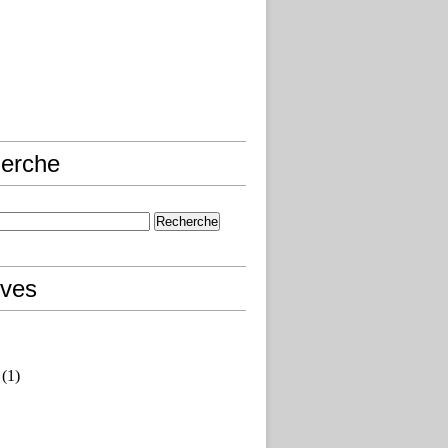
erche
ives
(1)