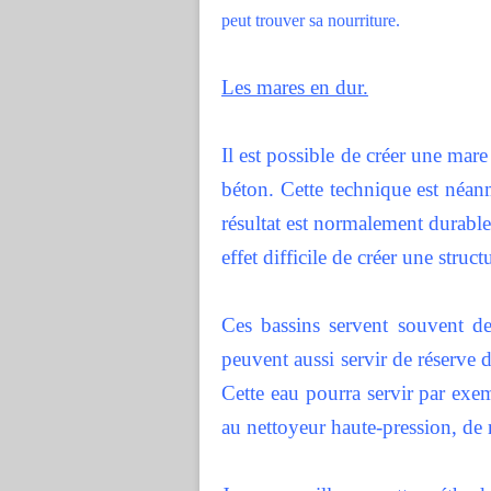
peut trouver sa nourriture.
Les mares en dur.
Il est possible de créer une mare
béton. Cette technique est néanm
résultat est normalement durable 
effet difficile de créer une struc
Ces bassins servent souvent de
peuvent aussi servir de réserve d
Cette eau pourra servir par exemp
au nettoyeur haute-pression, de 