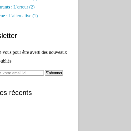
rants : L'erreur
(2)
e : L'alternative
(1)
letter
vous pour être averti des nouveaux
publiés.
les récents