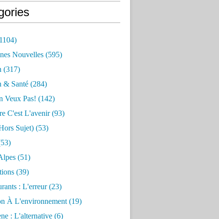
gories
1104)
nes Nouvelles
(595)
n
(317)
n & Santé
(284)
n Veux Pas!
(142)
re C'est L'avenir
(93)
hors Sujet)
(53)
53)
Alpes
(51)
tions
(39)
rants : L'erreur
(23)
on À L'environnement
(19)
e : L'alternative
(6)