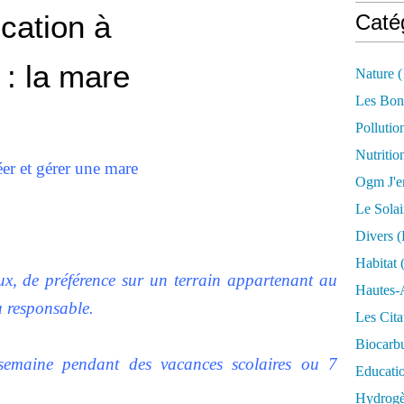
cation à
Caté
 : la mare
Nature
(
Les Bon
Pollutio
Nutritio
er et gérer une mare
Ogm J'e
Le Solai
Divers (
Habitat
(
eux, de préférence sur un terrain appartenant au
Hautes-
u responsable.
Les Cita
Biocarbu
emaine pendant des vacances scolaires ou 7
Educati
Hydrogèn