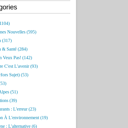
gories
1104)
nes Nouvelles
(595)
n
(317)
n & Santé
(284)
n Veux Pas!
(142)
re C'est L'avenir
(93)
hors Sujet)
(53)
53)
Alpes
(51)
tions
(39)
rants : L'erreur
(23)
on À L'environnement
(19)
e : L'alternative
(6)