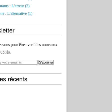
rants : L'erreur
(2)
e : L'alternative
(1)
letter
vous pour être averti des nouveaux
publiés.
les récents