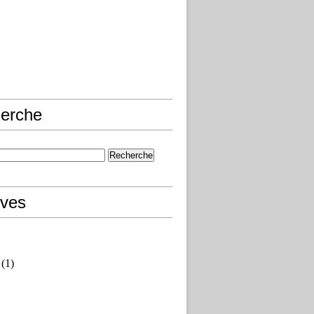
erche
ives
(1)