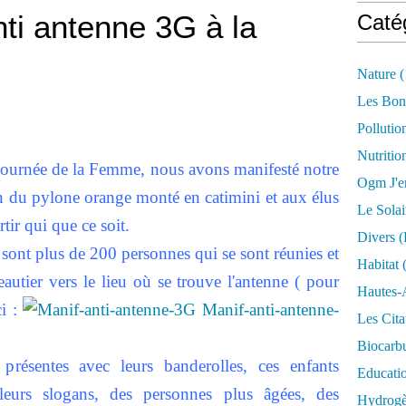
nti antenne 3G à la
Caté
Nature
(
Les Bon
Pollutio
Nutritio
journée de la Femme, nous avons manifesté notre
Ogm J'e
n du pylone orange monté en catimini et aux élus
Le Solai
tir qui que ce soit.
Divers (
e sont plus de 200 personnes qui se sont réunies et
Habitat
(
autier vers le lieu où se trouve l'antenne ( pour
Hautes-
ci :
Manif-anti-antenne-
Les Cita
Biocarbu
présentes avec leurs banderolles, ces enfants
Educati
leurs slogans, des personnes plus âgées, des
Hydrogèn