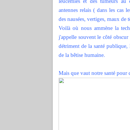
leucémies et des tumeurs au 
antennes relais ( dans les cas 
des nausées, vertiges, maux de t
Voilà où nous ammène la techno
j'appelle souvent le côté obscur
détriment de la santé publique,
de la bêtise humaine.
Mais que vaut notre santé pour c