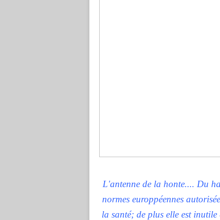
L'antenne de la honte.... Du ha
normes europpéennes autorisées
la santé; de plus elle est inutil