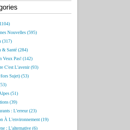
gories
1104)
nes Nouvelles
(595)
n
(317)
n & Santé
(284)
n Veux Pas!
(142)
re C'est L'avenir
(93)
hors Sujet)
(53)
53)
Alpes
(51)
tions
(39)
rants : L'erreur
(23)
on À L'environnement
(19)
e : L'alternative
(6)