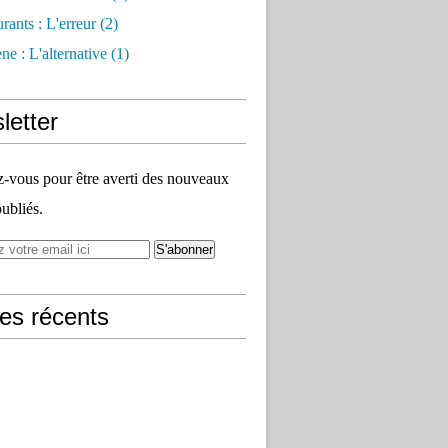
rants : L'erreur
(2)
e : L'alternative
(1)
letter
vous pour être averti des nouveaux
publiés.
les récents