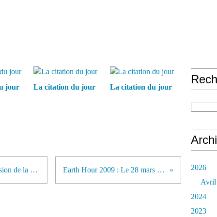
Rech
u jour
La citation du jour
La citation du jour
Arch
2026
Mijanès et Grand Tétras : L’extension de la station de ski suspendue par le Conseil d’Etat
Earth Hour 2009 : Le 28 mars à 20h30, éteignons nos lumières !
Avril
2024
2023