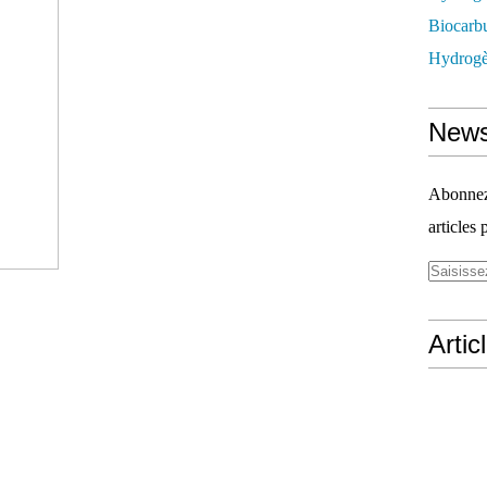
Biocarbu
Hydrogèn
News
Abonnez-
articles 
Artic