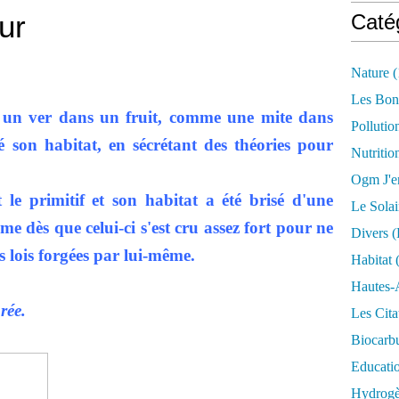
our
Caté
Nature
(
Les Bon
n ver dans un fruit, comme une mite dans
Pollutio
é son habitat, en sécrétant des théories pour
Nutritio
Ogm J'e
 le primitif et son habitat a été brisé d'une
Le Solai
e dès que celui-ci s'est cru assez fort pour ne
Divers (
s lois forgées par lui-même.
Habitat
(
Hautes-
rée.
Les Cita
Biocarbu
Educati
Hydrogèn