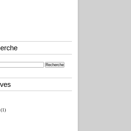
erche
ives
(1)