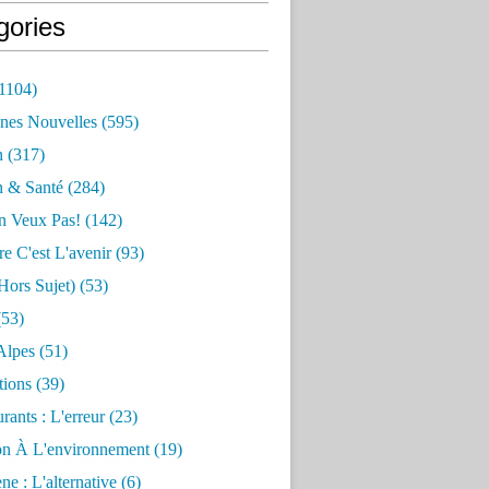
gories
1104)
nes Nouvelles
(595)
n
(317)
n & Santé
(284)
n Veux Pas!
(142)
re C'est L'avenir
(93)
hors Sujet)
(53)
53)
Alpes
(51)
tions
(39)
rants : L'erreur
(23)
on À L'environnement
(19)
e : L'alternative
(6)