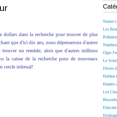
our
Caté
Nature
(
Les Bon
 dollars dans la recherche pour trouver de plus
Pollutio
achant que d'ici dix ans, nous dépenserons d'autres
Nutritio
e trouver un remède, alors que d'autres millions
Ogm J'e
s la caisse de la recherche pour de nouveaux
Le Solai
 cercle infernal!
Divers (
Habitat
(
Hautes-
Les Cita
Biocarbu
Educati
Hydrogèn