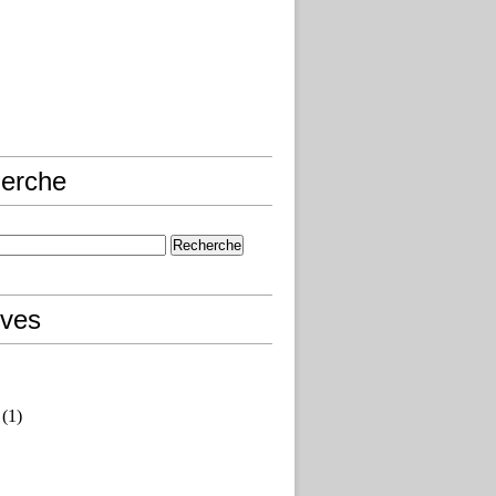
erche
ives
(1)