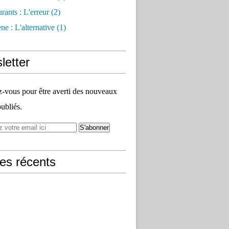
rants : L'erreur
(2)
e : L'alternative
(1)
letter
vous pour être averti des nouveaux
publiés.
les récents