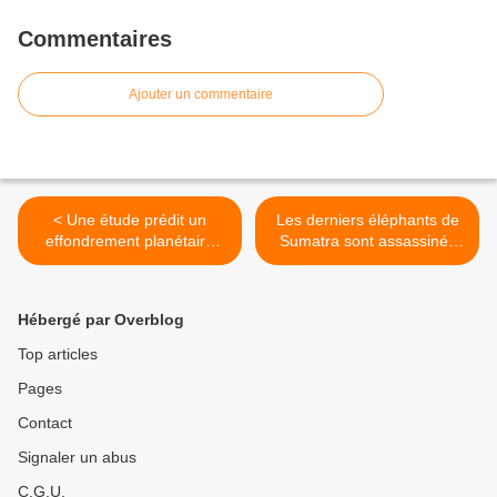
Commentaires
Ajouter un commentaire
< Une étude prédit un
Les derniers éléphants de
effondrement planétaire
Sumatra sont assassinés
irréversible imminent
au nom des biocarburants >
Hébergé par Overblog
Top articles
Pages
Contact
Signaler un abus
C.G.U.