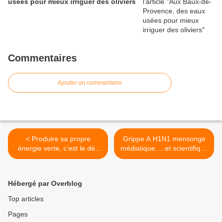
usées pour mieux irriguer des oliviers
Commentaires
Ajouter un commentaire
< Produire sa propre
Grippe A H1N1 mensonge
énergie verte, c’est le défi
médiatique.....et scientifique
d’un des leaders de la
>
distribution en Belgique
Hébergé par Overblog
Top articles
Pages