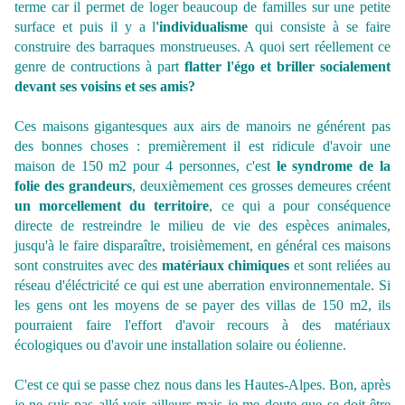
terme car il permet de loger beaucoup de familles sur une petite
surface et puis il y a l
'individualisme
qui consiste à se faire
construire des barraques monstrueuses. A quoi sert réellement ce
genre de contructions à part
flatter l'égo et briller socialement
devant ses voisins et ses amis?
Ces maisons gigantesques aux airs de manoirs ne générent pas
des bonnes choses : premièrement il est ridicule d'avoir une
maison de 150 m2 pour 4 personnes, c'est
le syndrome de la
folie des grandeurs
, deuxièmement ces grosses demeures créent
un morcellement du territoire
, ce qui a pour conséquence
directe de restreindre le milieu de vie des espèces animales,
jusqu'à le faire disparaître, troisièmement, en général ces maisons
sont construites avec des
matériaux chimiques
et sont reliées au
réseau d'éléctricité ce qui est une aberration environnementale. Si
les gens ont les moyens de se payer des villas de 150 m2, ils
pourraient faire l'effort d'avoir recours à des matériaux
écologiques ou d'avoir une installation solaire ou éolienne.
C'est ce qui se passe chez nous dans les Hautes-Alpes. Bon, après
je ne suis pas allé voir ailleurs mais je me doute que se doit-être