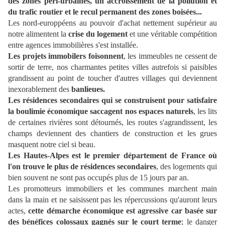
des zones péri-urbaines, un accroissement de la pollution et
du trafic routier et le recul permanent des zones boisées...
Les nord-europpéens au pouvoir d'achat nettement supérieur au
notre alimentent la
crise du logement
et une véritable compétition
entre agences immobilières s'est installée.
Les projets immobilers foisonnent
, les immeubles ne cessent de
sortir de terre, nos charmantes petites villes autrefois si paisibles
grandissent au point de toucher d'autres villages qui deviennent
inexorablement des
banlieues.
Les résidences secondaires qui se construisent pour satisfaire
la boulimie économique saccagent nos espaces naturels
, les lits
de certaines rivières sont détournés, les routes s'agrandissent, les
champs deviennent des chantiers de construction et les grues
masquent notre ciel si beau.
Les Hautes-Alpes est le premier département de France où
l'on trouve le plus de résidences secondaires
, des logements qui
bien souvent ne sont pas occupés plus de 15 jours par an.
Les promotteurs immobiliers et les communes marchent main
dans la main et ne saisissent pas les répercussions qu'auront leurs
actes,
cette démarche économique est agressive car basée sur
des bénéfices colossaux gagnés sur le court terme
; le danger