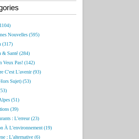
gories
1104)
nes Nouvelles
(595)
n
(317)
n & Santé
(284)
n Veux Pas!
(142)
re C'est L'avenir
(93)
hors Sujet)
(53)
53)
Alpes
(51)
tions
(39)
rants : L'erreur
(23)
on À L'environnement
(19)
e : L'alternative
(6)