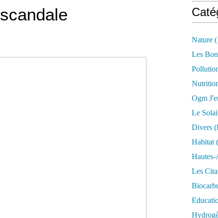
scandale
Caté
Nature
(
Les Bon
Pollutio
Nutritio
Ogm J'e
Le Solai
Divers (
Habitat
(
Hautes-
Les Cita
Biocarbu
Educati
Hydrogèn