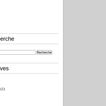
erche
ives
(1)