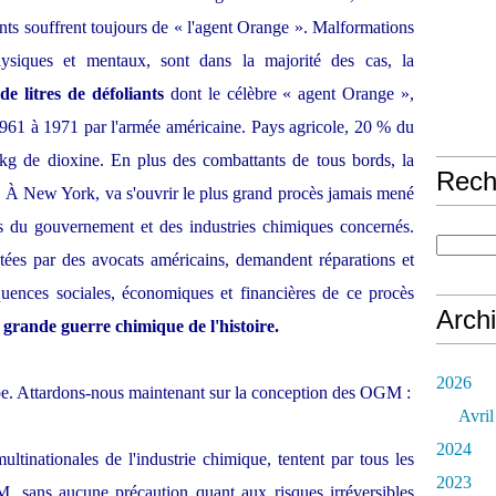
nts souffrent toujours de « l'agent Orange ». Malformations
hysiques et mentaux, sont dans la majorité des cas, la
de litres de défoliants
dont le célèbre « agent Orange »,
961 à 1971 par l'armée américaine. Pays agricole, 20 % du
kg de dioxine. En plus des combattants de tous bords, la
Rech
. À New York, va s'ouvrir le plus grand procès jamais mené
es du gouvernement et des industries chimiques concernés.
ntées par des avocats américains, demandent réparations et
équences sociales, économiques et financières de ce procès
Arch
s grande guerre chimique de l'histoire.
2026
upe. Attardons-nous maintenant sur la conception des OGM :
Avril
2024
ltinationales de l'industrie chimique, tentent par tous les
2023
 sans aucune précaution quant aux risques irréversibles