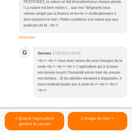
PESTICIDES, la nature en fait d'excellent pour chaque plante
! La nature est bien moins c... que nos "dirigeants (eux-
mêmes diriger par la finance et les<br /> multinationales !)
alors passons le mot = Faites confiance à la nature pas aux
politicars de M...<br />
Répondre
G
Gerome
17/01/2013 06:50
<br /> <br /> Vous avez raison de vous insurgez de la
sorte.<br /> <br /> <br /> L'agriculture qui à la base
est censée nourrir l'humanité est en train de creuser
nos tombes... Si les abeilles venaient à disparaitre, il
nous resterait quatre ans à vivre<br /> <br /> <br />
<br />
< Quand l'agriculture
L'image du jour >
génère le cancer