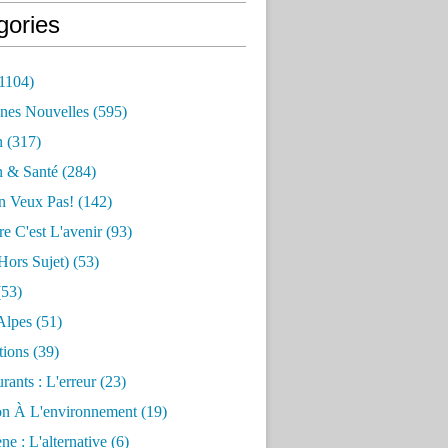
gories
1104)
nes Nouvelles
(595)
n
(317)
n & Santé
(284)
n Veux Pas!
(142)
re C'est L'avenir
(93)
hors Sujet)
(53)
53)
Alpes
(51)
tions
(39)
rants : L'erreur
(23)
on À L'environnement
(19)
e : L'alternative
(6)