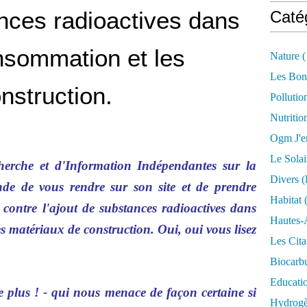
nces radioactives dans
Caté
nsommation et les
Nature
(
Les Bon
nstruction.
Pollutio
Nutritio
Ogm J'e
Le Solai
rche et d'Information Indépendantes sur la
Divers (
nde de vous rendre sur son site et de prendre
Habitat
(
ontre l'ajout de substances radioactives dans
Hautes-
s matériaux de construction. Oui, oui vous lisez
Les Cita
Biocarbu
Educati
de plus ! - qui nous menace de façon certaine si
Hydrogèn