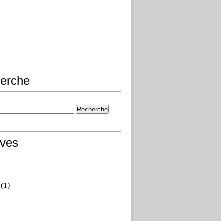
erche
ives
(1)