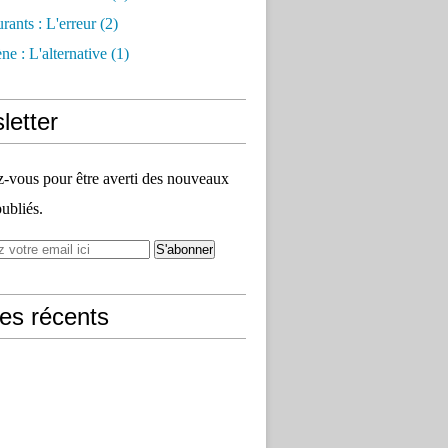
rants : L'erreur
(2)
e : L'alternative
(1)
letter
vous pour être averti des nouveaux
publiés.
les récents