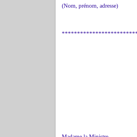
(Nom, prénom, adresse)
************************
Madame la Ministre,