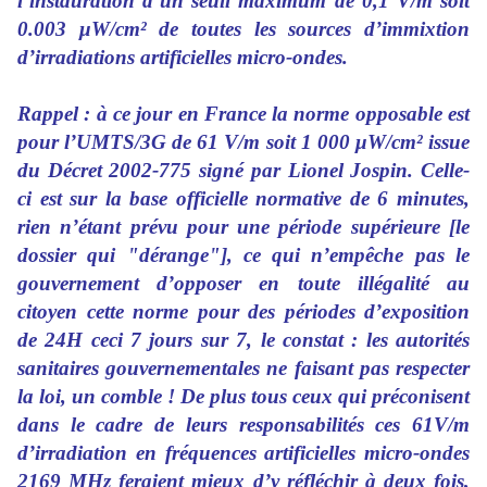
l’instauration d’un seuil maximum de 0,1 V/m soit
0.003 μW/cm² de toutes les sources d’immixtion
d’irradiations artificielles micro-ondes.
Rappel : à ce jour en France la norme opposable est
pour l’UMTS/3G de 61 V/m soit 1 000 μW/cm² issue
du Décret 2002-775 signé par Lionel Jospin. Celle-
ci est sur la base officielle normative de 6 minutes,
rien n’étant prévu pour une période supérieure [le
dossier qui "dérange"], ce qui n’empêche pas le
gouvernement d’opposer en toute illégalité au
citoyen cette norme pour des périodes d’exposition
de 24H ceci 7 jours sur 7, le constat : les autorités
sanitaires gouvernementales ne faisant pas respecter
la loi, un comble ! De plus tous ceux qui préconisent
dans le cadre de leurs responsabilités ces 61V/m
d’irradiation en fréquences artificielles micro-ondes
2169 MHz feraient mieux d’y réfléchir à deux fois,