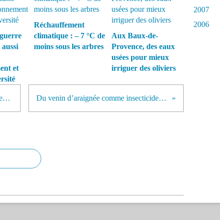
2007
2006
Réchauffement
guerre
climatique : – 7 °C de
Aux Baux-de-
 aussi
moins sous les arbres
Provence, des eaux
usées pour mieux
ent et
irriguer des oliviers
rsité
Retour de l'épandage aérien des pesticides
Du venin d’araignée comme insecticide naturel