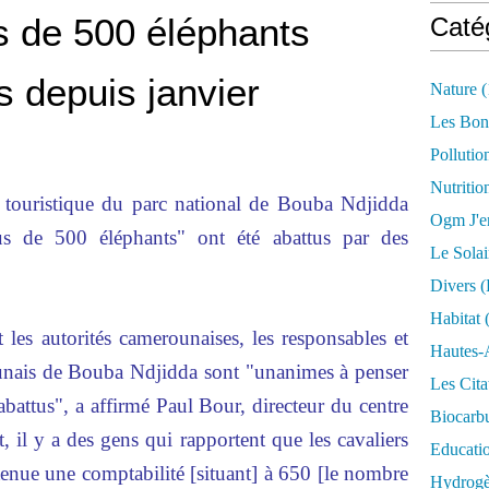
s de 500 éléphants
Caté
s depuis janvier
Nature
(
Les Bon
Pollutio
Nutritio
e touristique du parc national de Bouba Ndjidda
Ogm J'e
s de 500 éléphants" ont été abattus par des
Le Solai
Divers (
Habitat
(
 les autorités camerounaises, les responsables et
Hautes-
unais de Bouba Ndjidda sont "unanimes à penser
Les Cita
abattus", a affirmé Paul Bour, directeur du centre
Biocarbu
t, il y a des gens qui rapportent que les cavaliers
Educati
 tenue une comptabilité [situant] à 650 [le nombre
Hydrogèn