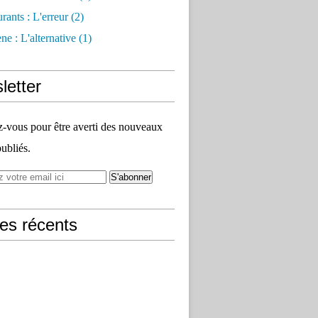
rants : L'erreur
(2)
e : L'alternative
(1)
letter
vous pour être averti des nouveaux
publiés.
les récents