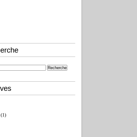
erche
ives
(1)