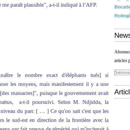
me paraît plausible", a-t-il indiqué à l’AFP.
Biocarbu
Hydrogèn
News
Abonnez-
articles 
aître le nombre exact d'éléphants tués] si
donner les moyens, mais manifestement il y a une
Artic
 [des massacres]", puisque le gouvernement avait
battus, a-t-il poursuivi. Selon M. Ndjidda, la
au niveau du parc [ … ] Ce qu'on sait c'est que les
s le sud-est en direction de la frontière avec la
gens ont fait preuve de témérité qui m'inciterait à