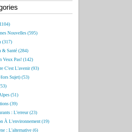
gories
1104)
nes Nouvelles
(595)
n
(317)
n & Santé
(284)
n Veux Pas!
(142)
re C'est L'avenir
(93)
hors Sujet)
(53)
53)
Alpes
(51)
tions
(39)
rants : L'erreur
(23)
on À L'environnement
(19)
e : L'alternative
(6)