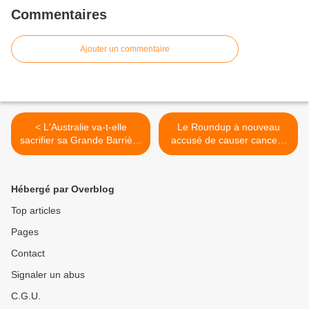
Commentaires
Ajouter un commentaire
< L'Australie va-t-elle
Le Roundup à nouveau
sacrifier sa Grande Barrière
accusé de causer cancers
de Corail au gaz de schiste
et Parkinson >
?
Hébergé par Overblog
Top articles
Pages
Contact
Signaler un abus
C.G.U.