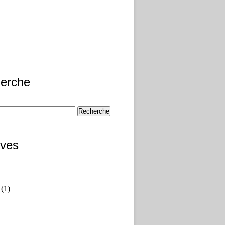
erche
ives
(1)