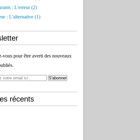
rants : L'erreur
(2)
e : L'alternative
(1)
letter
vous pour être averti des nouveaux
publiés.
les récents