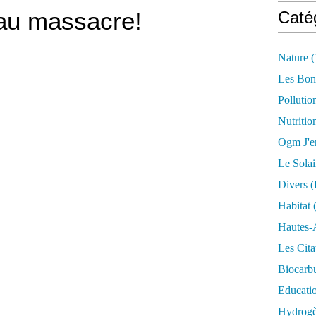
 au massacre!
Caté
Nature
(
Les Bon
Pollutio
Nutritio
Ogm J'e
Le Solai
Divers (
Habitat
(
Hautes-
Les Cita
Biocarbu
Educati
Hydrogèn