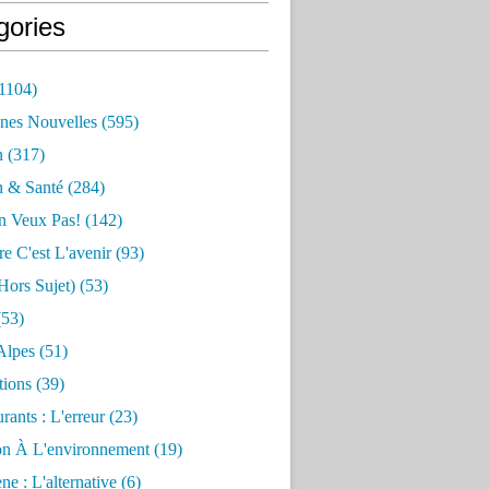
gories
1104)
nes Nouvelles
(595)
n
(317)
n & Santé
(284)
n Veux Pas!
(142)
re C'est L'avenir
(93)
hors Sujet)
(53)
53)
Alpes
(51)
tions
(39)
rants : L'erreur
(23)
on À L'environnement
(19)
e : L'alternative
(6)