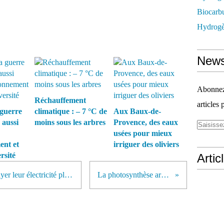
Biocarbu
Hydrogèn
News
Abonnez-
Réchauffement
articles 
guerre
climatique : – 7 °C de
Aux Baux-de-
 aussi
moins sous les arbres
Provence, des eaux
usées pour mieux
ent et
irriguer des oliviers
rsité
Artic
Les Américains sont disposés à payer leur électricité plus cher pour soutenir les énergies renouvelables
La photosynthèse artificielle pour bientôt ?