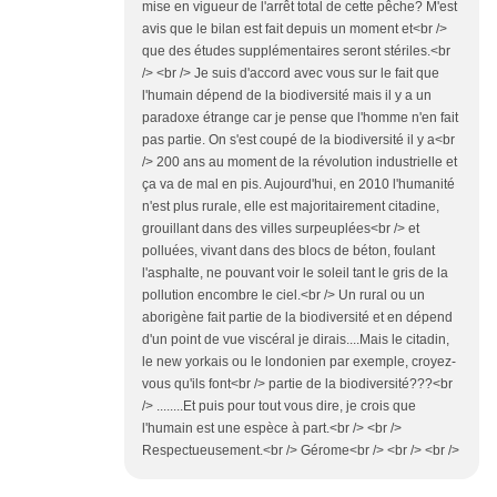
mise en vigueur de l'arrêt total de cette pêche? M'est
avis que le bilan est fait depuis un moment et<br />
que des études supplémentaires seront stériles.<br
/> <br /> Je suis d'accord avec vous sur le fait que
l'humain dépend de la biodiversité mais il y a un
paradoxe étrange car je pense que l'homme n'en fait
pas partie. On s'est coupé de la biodiversité il y a<br
/> 200 ans au moment de la révolution industrielle et
ça va de mal en pis. Aujourd'hui, en 2010 l'humanité
n'est plus rurale, elle est majoritairement citadine,
grouillant dans des villes surpeuplées<br /> et
polluées, vivant dans des blocs de béton, foulant
l'asphalte, ne pouvant voir le soleil tant le gris de la
pollution encombre le ciel.<br /> Un rural ou un
aborigène fait partie de la biodiversité et en dépend
d'un point de vue viscéral je dirais....Mais le citadin,
le new yorkais ou le londonien par exemple, croyez-
vous qu'ils font<br /> partie de la biodiversité???<br
/> ........Et puis pour tout vous dire, je crois que
l'humain est une espèce à part.<br /> <br />
Respectueusement.<br /> Gérome<br /> <br /> <br />