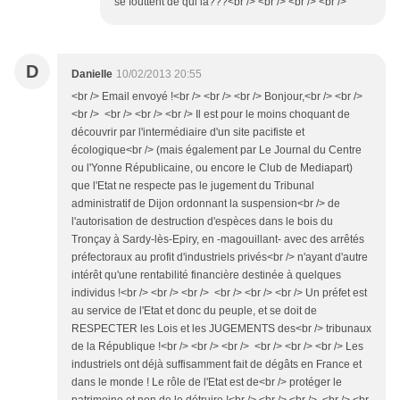
se fouttent de qui là???<br /> <br /> <br /> <br />
D
Danielle
10/02/2013 20:55
<br /> Email envoyé !<br /> <br /> <br /> Bonjour,<br /> <br />
<br /> <br /> <br /> <br /> Il est pour le moins choquant de
découvrir par l'intermédiaire d'un site pacifiste et
écologique<br /> (mais également par Le Journal du Centre
ou l'Yonne Républicaine, ou encore le Club de Mediapart)
que l'Etat ne respecte pas le jugement du Tribunal
administratif de Dijon ordonnant la suspension<br /> de
l'autorisation de destruction d'espèces dans le bois du
Tronçay à Sardy-lès-Epiry, en -magouillant- avec des arrêtés
préfectoraux au profit d'industriels privés<br /> n'ayant d'autre
intérêt qu'une rentabilité financière destinée à quelques
individus !<br /> <br /> <br /> <br /> <br /> <br /> Un préfet est
au service de l'Etat et donc du peuple, et se doit de
RESPECTER les Lois et les JUGEMENTS des<br /> tribunaux
de la République !<br /> <br /> <br /> <br /> <br /> <br /> Les
industriels ont déjà suffisamment fait de dégâts en France et
dans le monde ! Le rôle de l'Etat est de<br /> protéger le