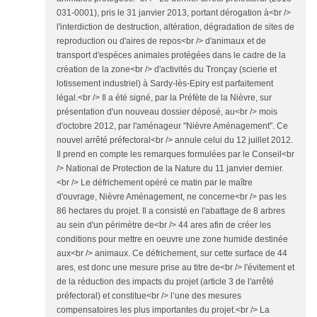
031-0001), pris le 31 janvier 2013, portant dérogation à<br />
l'interdiction de destruction, altération, dégradation de sites de
reproduction ou d'aires de repos<br /> d'animaux et de
transport d'espèces animales protégées dans le cadre de la
création de la zone<br /> d'activités du Tronçay (scierie et
lotissement industriel) à Sardy-lès-Epiry est parfaitement
légal.<br /> Il a été signé, par la Préfète de la Nièvre, sur
présentation d'un nouveau dossier déposé, au<br /> mois
d'octobre 2012, par l'aménageur "Nièvre Aménagement". Ce
nouvel arrêté préfectoral<br /> annule celui du 12 juillet 2012.
Il prend en compte les remarques formulées par le Conseil<br
/> National de Protection de la Nature du 11 janvier dernier.
<br /> Le défrichement opéré ce matin par le maître
d'ouvrage, Nièvre Aménagement, ne concerne<br /> pas les
86 hectares du projet. Il a consisté en l'abattage de 8 arbres
au sein d'un périmètre de<br /> 44 ares afin de créer les
conditions pour mettre en oeuvre une zone humide destinée
aux<br /> animaux. Ce défrichement, sur cette surface de 44
ares, est donc une mesure prise au titre de<br /> l'évitement et
de la réduction des impacts du projet (article 3 de l'arrêté
préfectoral) et constitue<br /> l’une des mesures
compensatoires les plus importantes du projet.<br /> La