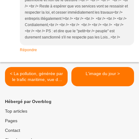
patrimoine et non de le détruire !<br /> <br /> <br /> <br /> <br
/> <br /> Reste à espérer que vos services vont se ressaisir et
respecter la loi, et cesser immédiatement les travaux<br />
entrepris illégalement !<br /> <br /> <br /> <br /> <br /> <br />
Cordialement,<br /> <br /> <br /> <br /> <br /> <br /> <br />
<br /> <br /> PS : et dire que le "petit<br /> peuple" est
durement sanctionné s'il ne respecte pas les Lois...<br />
Répondre
< La pollution, générée par
L'image du jour >
le trafic maritime, vue de
l’espace
Hébergé par Overblog
Top articles
Pages
Contact