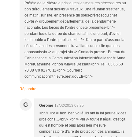
Préfète de la Nièvre a pris toutes les mesures nécessaires au
bon déroulement des<br /> travaux. Une réunion s'est tenue,
ce matin, sur site, en présence du sous-préfet et du chef
du<br /> groupement départemental de la gendarmerie
nationale. Les forces de l'ordre ont été présentes<br />
pendant toute la durée du chantier afin, d'une part, d'éviter
tout trouble à l'ordre public, et,<br /> d'autre part, d'assurer la
sécurité tant des personnes travaillant sur ce site que des
opposants<br /> au projet.<br /> Contacts presse : Bureau du
Cabinet et de la Communication Interministérielle<br /> Anne
MorelCatherine Pichon /Maylis Dessaut<br /> Tel : 03 86 60
70 88 /70 91 /70 11<br /> Courriel :
communication@nievre.pref.gouv.fr<br />
Répondre
G
Gerome
12/02/2013 08:35
<br /> <br /> bon, ben voilà, ils ont la loi pour eux ces
gros cons....<br /> <br /> <br /> tout est légal, c'est ça
qui est horrible et puis alors leur mesure
compensatoire d'aire de protection des animaux, ils