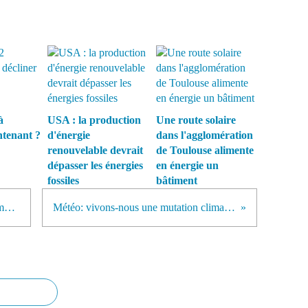
à
USA : la production
Une route solaire
ntenant ?
d'énergie
dans l'agglomération
renouvelable devrait
de Toulouse alimente
dépasser les énergies
en énergie un
fossiles
bâtiment
A quoi ressembleraient nos supermarchés sans les abeilles ?
Météo: vivons-nous une mutation climatique de grande ampleur?