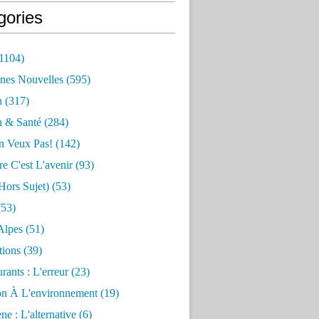
gories
1104)
nes Nouvelles
(595)
n
(317)
n & Santé
(284)
n Veux Pas!
(142)
re C'est L'avenir
(93)
hors Sujet)
(53)
53)
Alpes
(51)
tions
(39)
rants : L'erreur
(23)
on À L'environnement
(19)
e : L'alternative
(6)