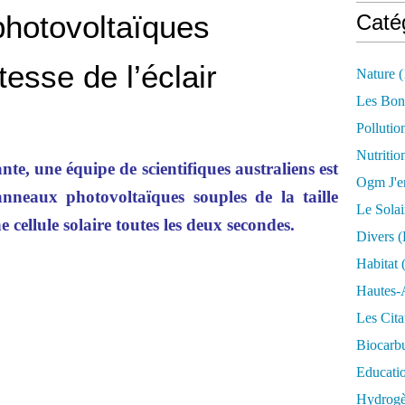
hotovoltaïques
Caté
tesse de l’éclair
Nature
(
Les Bon
Pollutio
Nutritio
e, une équipe de scientifiques australiens est
Ogm J'e
neaux photovoltaïques souples de la taille
Le Solai
e cellule solaire toutes les deux secondes.
Divers (
Habitat
(
Hautes-
Les Cita
Biocarbu
Educati
Hydrogèn