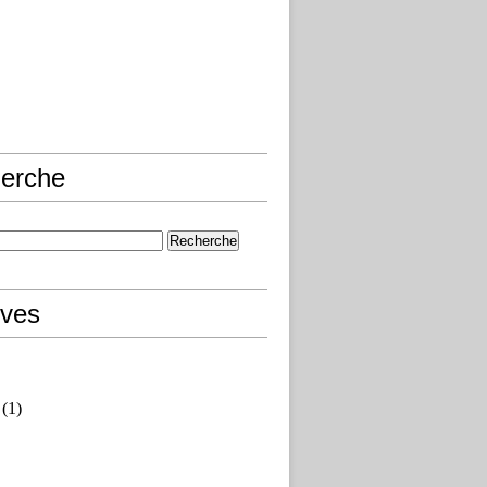
erche
ives
(1)