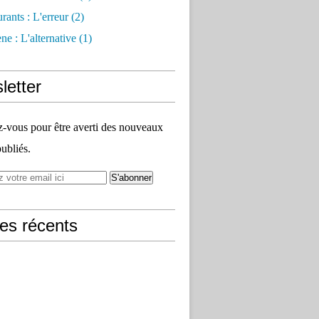
rants : L'erreur
(2)
e : L'alternative
(1)
letter
vous pour être averti des nouveaux
publiés.
les récents