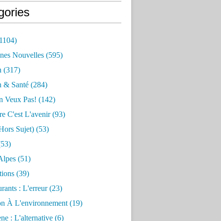
gories
1104)
nes Nouvelles
(595)
n
(317)
n & Santé
(284)
n Veux Pas!
(142)
re C'est L'avenir
(93)
hors Sujet)
(53)
53)
Alpes
(51)
tions
(39)
rants : L'erreur
(23)
on À L'environnement
(19)
e : L'alternative
(6)