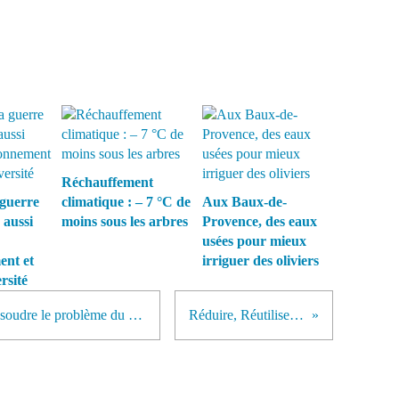
Réchauffement
guerre
climatique : – 7 °C de
Aux Baux-de-
 aussi
moins sous les arbres
Provence, des eaux
usées pour mieux
ent et
irriguer des oliviers
rsité
La reforestation ne suffira pas à résoudre le problème du réchauffement climatique
Réduire, Réutiliser, Recycler