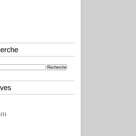
erche
ives
(1)