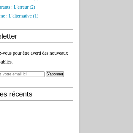
rants : L'erreur
(2)
e : L'alternative
(1)
letter
vous pour être averti des nouveaux
publiés.
les récents