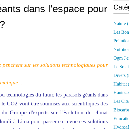
ants dans l'espace pour
Caté
t?
Nature
(
Les Bon
Pollutio
Nutritio
Ogm J'e
e penchent sur les solutions technologiques pour
Le Solai
Divers (
imatique...
Habitat
(
Hautes-
 ou technologies du futur, les parasols géants dans
Les Cita
r le CO2 vont être soumises aux scientifiques des
Biocarbu
s du Groupe d'experts sur l'évolution du climat
Educati
e lundi à Lima pour passer en revue ces solutions
Hydrogèn