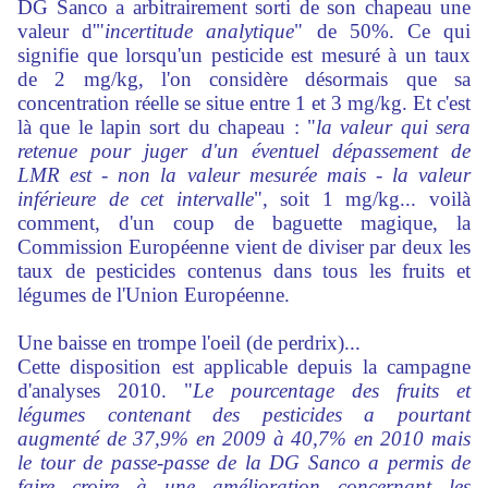
DG Sanco a arbitrairement sorti de son chapeau une
valeur d'"
incertitude analytique
" de 50%. Ce qui
signifie que lorsqu'un pesticide est mesuré à un taux
de 2 mg/kg, l'on considère désormais que sa
concentration réelle se situe entre 1 et 3 mg/kg. Et c'est
là que le lapin sort du chapeau : "
la valeur qui sera
retenue pour juger d'un éventuel dépassement de
LMR est - non la valeur mesurée mais - la valeur
inférieure de cet intervalle
", soit 1 mg/kg... voilà
comment, d'un coup de baguette magique, la
Commission Européenne vient de diviser par deux les
taux de pesticides contenus dans tous les fruits et
légumes de l'Union Européenne.
Une baisse en trompe l'oeil (de perdrix)...
Cette disposition est applicable depuis la campagne
d'analyses 2010. "
Le pourcentage des fruits et
légumes contenant des pesticides a pourtant
augmenté de 37,9% en 2009 à 40,7% en 2010 mais
le tour de passe-passe de la DG Sanco a permis de
faire croire à une amélioration concernant les