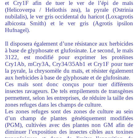
et Cry1F afin de tuer le ver de l’épi de maïs
(Helicoverpa / Heliothis zea), la pyrale (Ostrinia
nubilalis), le ver gris occidental du haricot (Loxagrotis
albicosta Smith) et le ver gris (Agrotis ipsilon
Hufnagel).
Il disposera également d’une résistance aux herbicides
à base de glyphosate et glufosinate. Le second, le maïs
3122, est modifié pour exprimer les protéines
Cry1Ab, mCry3A, Cry34/35Ab1 et Cry1F pour tuer
la pyrale, la chrysomèle du maïs, et résister également
aux herbicides à base de glyphosate et de glufosinate.
Ces maïs sont donc conçus pour tuer différents
insectes ravageurs. De tels empilements de transgènes
permettent, selon les entreprises, de réduire la taille des
zones refuges dans les champs de culture.
Les zones refuges sont des zones de culture au sein
d’un champ de plantes génétiquement modifiées
(PGM), cultivées avec des plantes non GM afin de
diminuer l’exposition des insectes cibles aux toxines