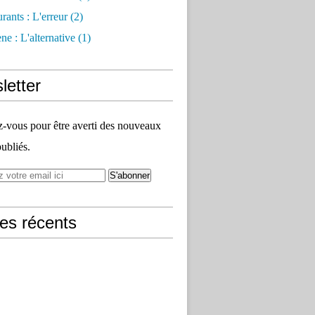
rants : L'erreur
(2)
e : L'alternative
(1)
letter
vous pour être averti des nouveaux
publiés.
les récents