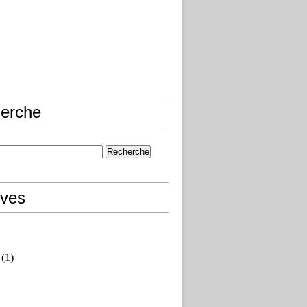
erche
ives
(1)