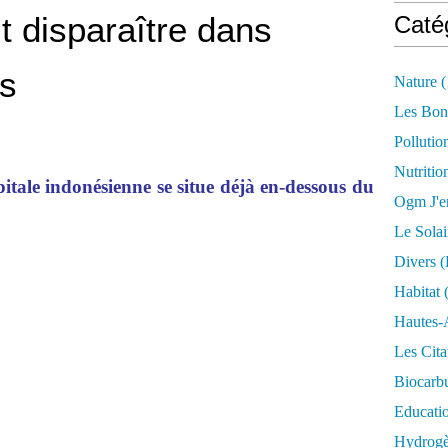
t disparaître dans
Caté
s
Nature
(
Les Bon
Pollutio
Nutritio
pitale indonésienne se situe déjà en-dessous du
Ogm J'e
Le Solai
Divers (
Habitat
(
Hautes-
Les Cita
Biocarbu
Educati
Hydrogèn