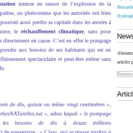
station
intense en raison de l’explosion de la
Biocarbu
palme, un phénomène que les autorités ont bien
Hydrogèn
pourrait aussi perdre sa capitale dans les années à
utume, le
réchauffement climatique
, sans pour
News
as directement en cause. C’est en effet le pompage
pondre aux besoins de ses habitants qui est en
Abonnez-
affaissement spectaculaire et peut-être même sans
articles 
de.
Artic
née de dix, quinze ou même vingt centimètres »,
hesNATurelles.net »,
selon lequel
« le pompage
e les besoins de dix à douze millions
t de poursuivre :
« L’eau, qui se trouve parfois à