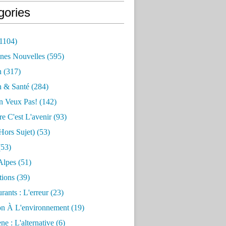
gories
1104)
nes Nouvelles
(595)
n
(317)
n & Santé
(284)
n Veux Pas!
(142)
re C'est L'avenir
(93)
hors Sujet)
(53)
53)
Alpes
(51)
tions
(39)
rants : L'erreur
(23)
on À L'environnement
(19)
e : L'alternative
(6)