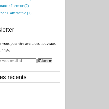
rants : L'erreur
(2)
e : L'alternative
(1)
letter
vous pour être averti des nouveaux
publiés.
les récents