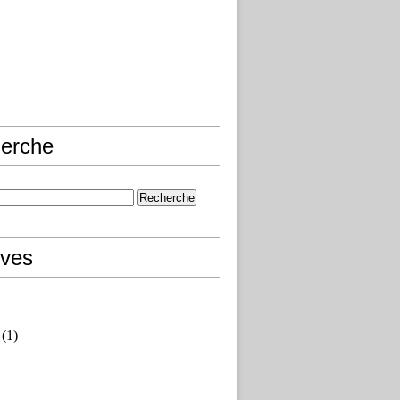
erche
ives
(1)