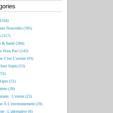
gories
1104)
nes Nouvelles
(595)
n
(317)
n & Santé
(284)
n Veux Pas!
(142)
re C'est L'avenir
(93)
hors Sujet)
(53)
53)
Alpes
(51)
tions
(39)
rants : L'erreur
(23)
on À L'environnement
(19)
e : L'alternative
(6)