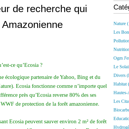
eur de recherche qui
Caté
êt Amazonienne
Nature
(
Les Bon
Pollutio
Nutritio
Ogm J'e
’est-ce qu’Ecosia ?
Le Solai
Divers (
he écologique partenaire de Yahoo, Bing et du
Habitat
(
ure). Ecosia fonctionne comme n’importe quel
Hautes-
ifférence près qu’Ecosia reverse 80% des ses
Les Cita
et WWF de protection de la forêt amazonienne.
Biocarbu
Educati
lisant Ecosia peuvent sauver environ 2 m² de forêt
Hydrogèn