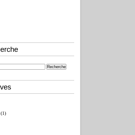
erche
ives
(1)