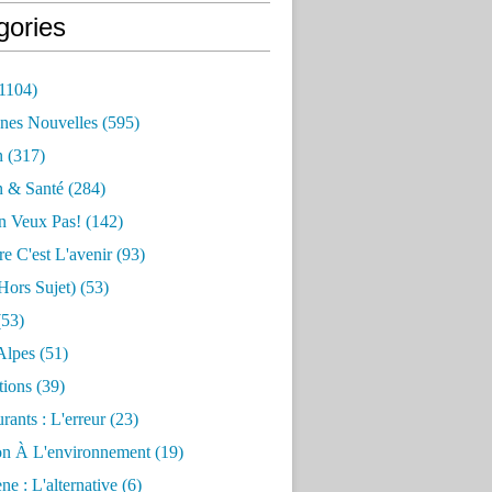
gories
1104)
nes Nouvelles
(595)
n
(317)
n & Santé
(284)
n Veux Pas!
(142)
re C'est L'avenir
(93)
hors Sujet)
(53)
53)
Alpes
(51)
tions
(39)
rants : L'erreur
(23)
on À L'environnement
(19)
e : L'alternative
(6)