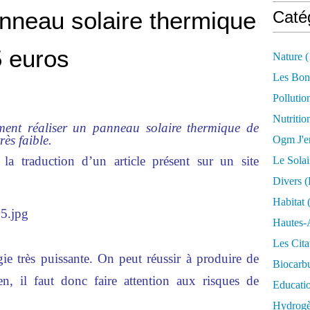
nneau solaire thermique
Caté
5 euros
Nature
(
Les Bon
Pollutio
Nutritio
ment réaliser un panneau solaire thermique de
ès faible.
Ogm J'e
la traduction d’un article présent sur un site
Le Solai
Divers (
Habitat
(
Hautes-
Les Cita
gie très puissante. On peut réussir à produire de
Biocarbu
n, il faut donc faire attention aux risques de
Educati
Hydrogèn