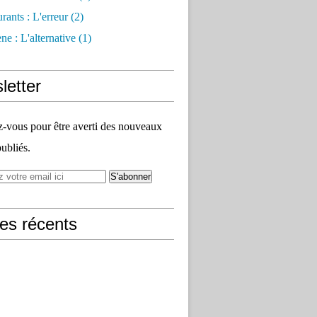
rants : L'erreur
(2)
e : L'alternative
(1)
letter
vous pour être averti des nouveaux
publiés.
les récents