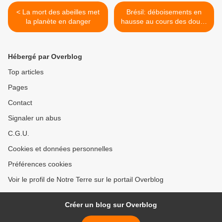
< La mort des abeilles met
Brésil: déboisements en
la planète en danger
hausse au cours des douze
derniers mois en Amazonie
>
Hébergé par Overblog
Top articles
Pages
Contact
Signaler un abus
C.G.U.
Cookies et données personnelles
Préférences cookies
Voir le profil de Notre Terre sur le portail Overblog
Créer un blog sur Overblog