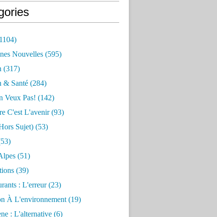
gories
1104)
nes Nouvelles
(595)
n
(317)
n & Santé
(284)
n Veux Pas!
(142)
re C'est L'avenir
(93)
hors Sujet)
(53)
53)
Alpes
(51)
tions
(39)
rants : L'erreur
(23)
on À L'environnement
(19)
e : L'alternative
(6)