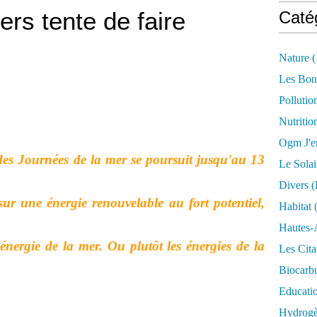
ers tente de faire
Caté
Nature
(
Les Bon
Pollutio
Nutritio
Ogm J'e
 des Journées de la mer se poursuit jusqu'au 13
Le Solai
Divers (
 sur une énergie renouvelable au fort potentiel,
Habitat
(
Hautes-
énergie de la mer. Ou plutôt les énergies de la
Les Cita
Biocarbu
Educati
Hydrogèn