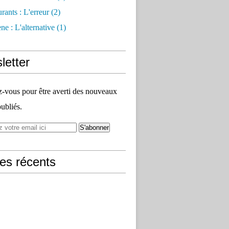
rants : L'erreur
(2)
e : L'alternative
(1)
letter
vous pour être averti des nouveaux
publiés.
les récents