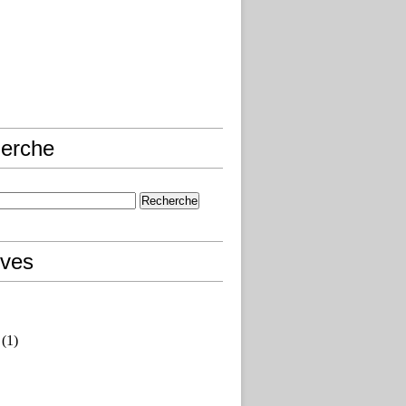
erche
ives
(1)