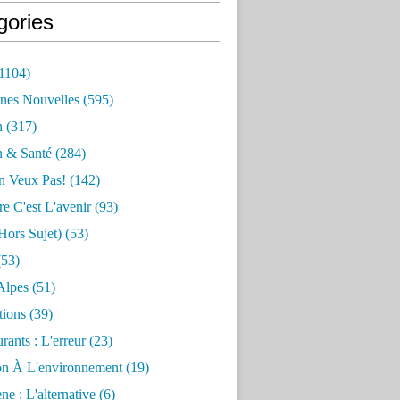
gories
1104)
nes Nouvelles
(595)
n
(317)
n & Santé
(284)
n Veux Pas!
(142)
re C'est L'avenir
(93)
hors Sujet)
(53)
53)
Alpes
(51)
tions
(39)
rants : L'erreur
(23)
on À L'environnement
(19)
e : L'alternative
(6)