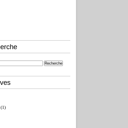
erche
ives
(1)