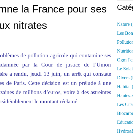
mne la France pour ses
Caté
ux nitrates
Nature
(
Les Bon
Pollutio
Nutritio
roblèmes de pollution agricole qui contamine ses
Ogm J'e
ondamnée par la Cour de justice de l’Union
Le Solai
re a rendu, jeudi 13 juin, un arrêt qui constate
Divers (
 de Paris. Cette décision est un prélude à une
Habitat
(
aines de millions d’euros, voire à des astreintes
Hautes-
onsidérablement le montant réclamé.
Les Cita
Biocarbu
Educati
Hydrogèn