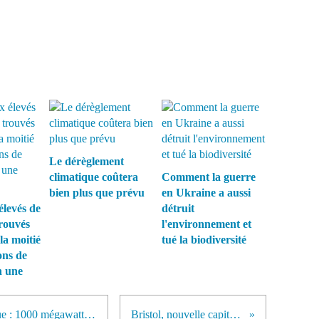
Le dérèglement
climatique coûtera
Comment la guerre
bien plus que prévu
en Ukraine a aussi
élevés de
détruit
rouvés
l'environnement et
la moitié
tué la biodiversité
ons de
n une
Relance de la filière photovoltaïque : 1000 mégawatts de projets solaires en France dès 2013
Bristol, nouvelle capitale verte de l'Europe