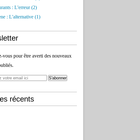
rants : L'erreur
(2)
e : L'alternative
(1)
letter
vous pour être averti des nouveaux
publiés.
les récents