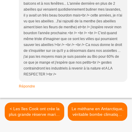
balcons et à nos fenêtres... L'année dernière en plus de 2
abeilles qui venaient quotidiennement butiner mes lavandes,
il y avait un très beau bourdon mais<br /> cette années, je n'ai
vu que les abeilles . J'ai rajouté de la menthe (les abeilles
aiment bien les fleurs de menthe) et<br /> j'espère revoir mon
bourdon l'année prochaine.<br /> <br /> <br /> C'est quand
même triste d'imaginer que ce sont les villes qui pourraient
sauver les abeilles !<br /> <br /> <br /> Ca nous donne le droit
de s'inquiéter sur ce qu'il y a désormais dans nos assiettes ...
j'ai pas les moyens mais je suis passée au Bio pour 60% de
ce que je mange et j'espère que nos petits<br /> gestes
contraindront les industriels à revenir à la nature et A LA
RESPECTER !<br />
Répondre
< Les îles Cook ont crée la
Le méthane en Antarctique,
plus grande réserve marine
véritable bombe climatique
du monde
>