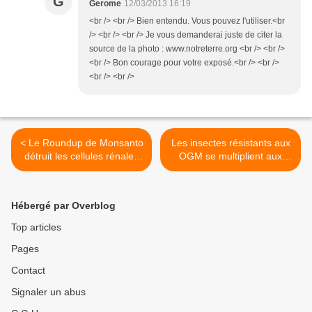
G
Gerome
12/03/2013 16:19
<br /> <br /> Bien entendu. Vous pouvez l'utiliser.<br
/> <br /> <br /> Je vous demanderai juste de citer la
source de la photo : www.notreterre.org <br /> <br />
<br /> Bon courage pour votre exposé.<br /> <br />
<br /> <br />
< Le Roundup de Monsanto
Les insectes résistants aux
détruit les cellules rénales
OGM se multiplient aux
humaines
Etats-Unis >
Hébergé par Overblog
Top articles
Pages
Contact
Signaler un abus