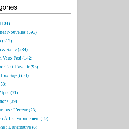
gories
1104)
nes Nouvelles
(595)
n
(317)
n & Santé
(284)
n Veux Pas!
(142)
re C'est L'avenir
(93)
hors Sujet)
(53)
53)
Alpes
(51)
tions
(39)
rants : L'erreur
(23)
on À L'environnement
(19)
e : L'alternative
(6)