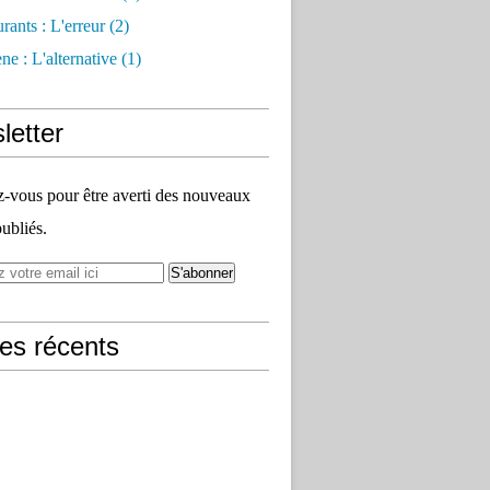
rants : L'erreur
(2)
e : L'alternative
(1)
letter
vous pour être averti des nouveaux
publiés.
les récents