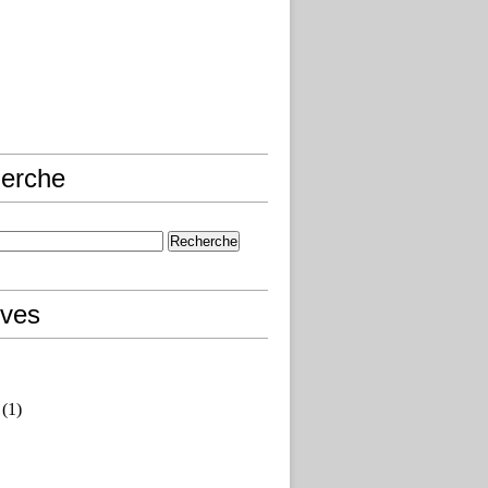
erche
ives
(1)