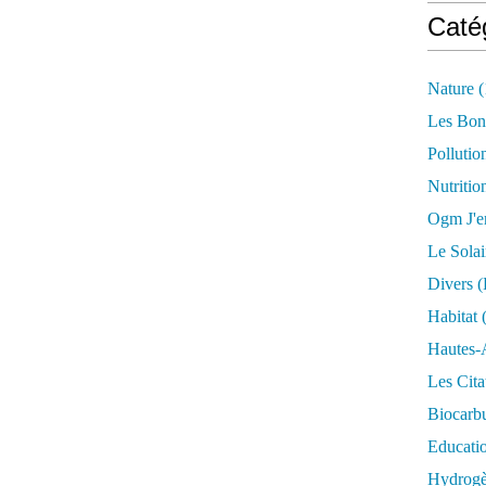
Caté
Nature
(
Les Bon
Pollutio
Nutritio
Ogm J'e
Le Solai
Divers (
Habitat
(
Hautes-
Les Cita
Biocarbu
Educati
Hydrogèn