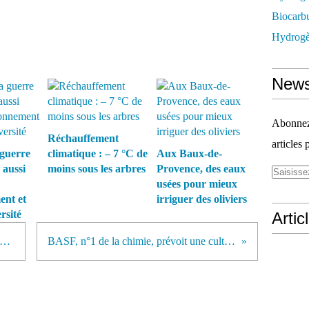
Biocarbu
Hydrogèn
News
Abonnez-
Réchauffement
articles 
guerre
climatique : – 7 °C de
Aux Baux-de-
 aussi
moins sous les arbres
Provence, des eaux
usées pour mieux
ent et
irriguer des oliviers
rsité
Artic
rique du Sud durcit la réglementation sur la chasse légale au rhinocéros
BASF, n°1 de la chimie, prévoit une culture expérimentale de patates OGM cette année