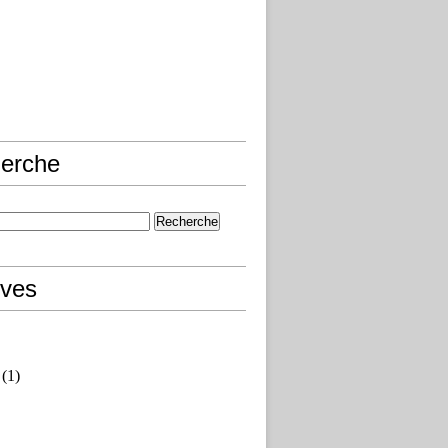
erche
ives
(1)