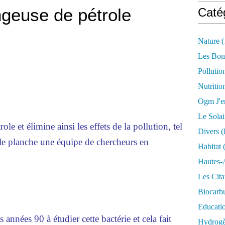
geuse de pétrole
Caté
Nature
(
Les Bon
Pollutio
Nutritio
Ogm J'e
Le Solai
le et élimine ainsi les effets de la pollution, tel
Divers (
elle planche une équipe de chercheurs en
Habitat
(
Hautes-
Les Cita
Biocarbu
Educati
nées 90 à étudier cette bactérie et cela fait
Hydrogèn