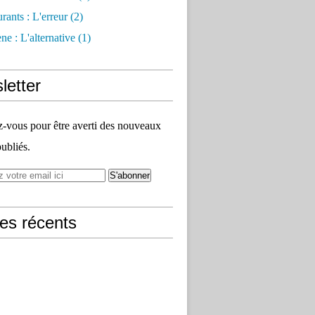
rants : L'erreur
(2)
e : L'alternative
(1)
letter
vous pour être averti des nouveaux
publiés.
les récents