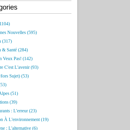
gories
1104)
nes Nouvelles
(595)
n
(317)
n & Santé
(284)
n Veux Pas!
(142)
re C'est L'avenir
(93)
hors Sujet)
(53)
53)
Alpes
(51)
tions
(39)
rants : L'erreur
(23)
on À L'environnement
(19)
e : L'alternative
(6)