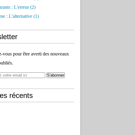
rants : L'erreur
(2)
e : L'alternative
(1)
letter
vous pour être averti des nouveaux
publiés.
les récents