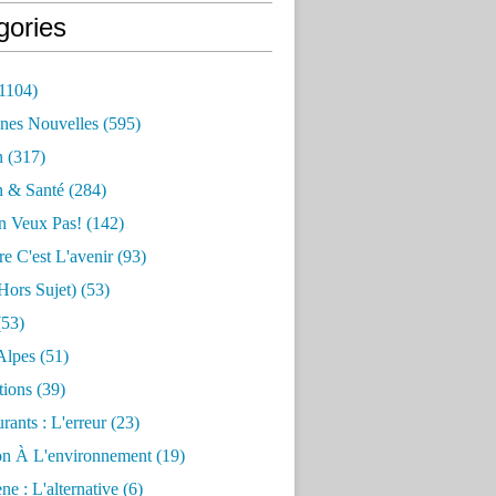
gories
1104)
nes Nouvelles
(595)
n
(317)
n & Santé
(284)
n Veux Pas!
(142)
re C'est L'avenir
(93)
hors Sujet)
(53)
53)
Alpes
(51)
tions
(39)
rants : L'erreur
(23)
on À L'environnement
(19)
e : L'alternative
(6)