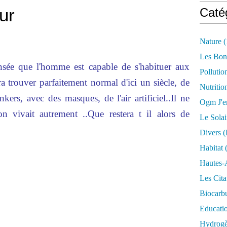
our
Caté
Nature
(
Les Bon
ensée que l'homme est capable de s'habituer aux
Pollutio
ra trouver parfaitement normal d'ici un siècle, de
Nutritio
ers, avec des masques, de l'air artificiel..Il ne
Ogm J'e
n vivait autrement ..Que restera t il alors de
Le Solai
Divers (
Habitat
(
Hautes-
Les Cita
Biocarbu
Educati
Hydrogèn