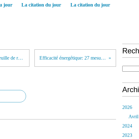
u jour
La citation du jour
La citation du jour
Rech
L’Union Européenne dévoile sa feuille de route pour développer les énergies renouvelables
Efficacité énergétique: 27 mesures pour consommer moins et mieux
Arch
2026
Avril
2024
2023