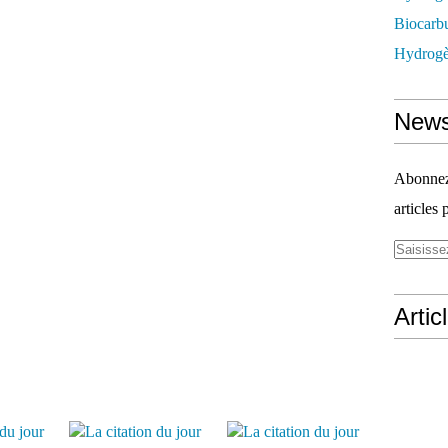
Biocarbu
Hydrogèn
News
Abonnez-
articles 
Artic