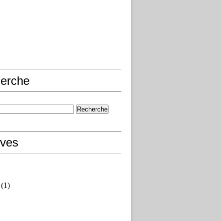
erche
ives
(1)