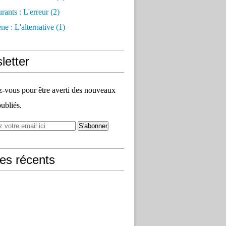
rants : L'erreur
(2)
e : L'alternative
(1)
letter
vous pour être averti des nouveaux
publiés.
les récents