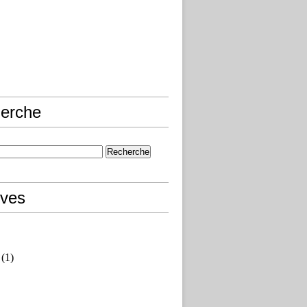
erche
ives
(1)