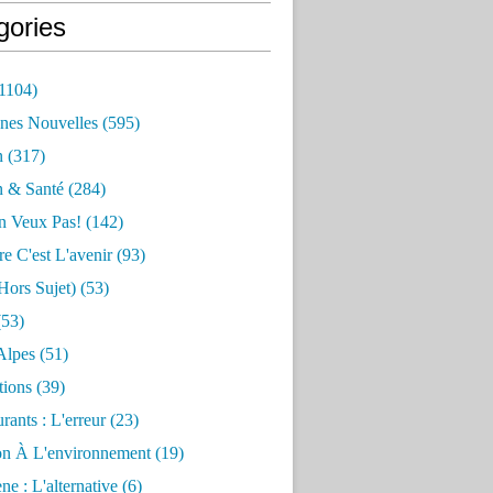
gories
1104)
nes Nouvelles
(595)
n
(317)
n & Santé
(284)
n Veux Pas!
(142)
re C'est L'avenir
(93)
hors Sujet)
(53)
53)
Alpes
(51)
tions
(39)
rants : L'erreur
(23)
on À L'environnement
(19)
e : L'alternative
(6)