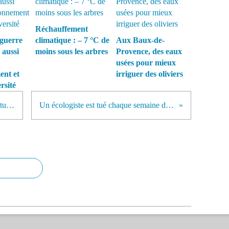
Réchauffement
guerre
climatique : – 7 °C de
Aux Baux-de-
 aussi
moins sous les arbres
Provence, des eaux
usées pour mieux
ent et
irriguer des oliviers
rsité
La nouvelle campagne de pub du tueur monsanto
Un écologiste est tué chaque semaine dans le monde !