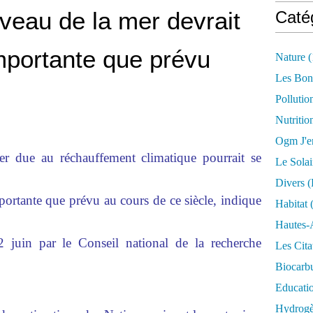
veau de la mer devrait
Caté
importante que prévu
Nature
(
Les Bon
Pollutio
Nutritio
Ogm J'e
er due au réchauffement climatique pourrait se
Le Solai
Divers (
mportante que prévu au cours de ce siècle, indique
Habitat
(
Hautes-
 juin par le Conseil national de la recherche
Les Cita
Biocarbu
Educati
Hydrogèn