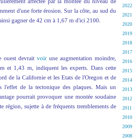
iculièrement affectée par la montée du niveau de
2022
mment d'une forte érosion. Sur la côte, au sud du
2021
ainsi
gagner
de 42 cm à 1,67 m d'ici 2100.
2020
2019
2018
2017
e ouest devrait
voir
une augmentation moindre,
2016
m et 1,43 m, indiquent les experts. Dans cette
2015
rd de la Californie et les Etats de l'Oregon et de
2014
s l'effet de la tectonique des plaques. Mais un
2013
antage pourrait
provoquer
une montée soudaine
2012
te région, sujette à de fréquents tremblements de
2011
2010
2009
2008