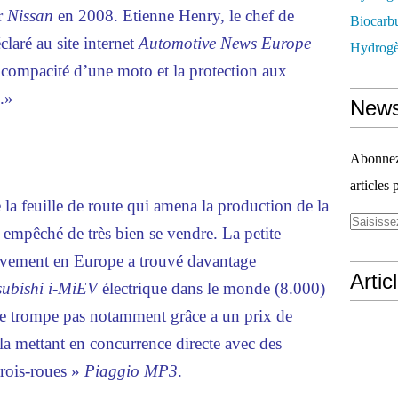
r
Nissan
en 2008. Etienne Henry, le chef de
Biocarbu
claré au site internet
Automotive News Europe
Hydrogèn
a compacité d’une moto et la protection aux
.»
News
Abonnez-
articles 
 la feuille de route qui amena la production de la
s empêché de très bien se vendre. La petite
sivement en Europe a trouvé davantage
Artic
subishi i-MiEV
électrique dans le monde (8.000)
ne trompe pas notamment grâce a un prix de
 mettant en concurrence directe avec des
 trois-roues »
Piaggio MP3
.