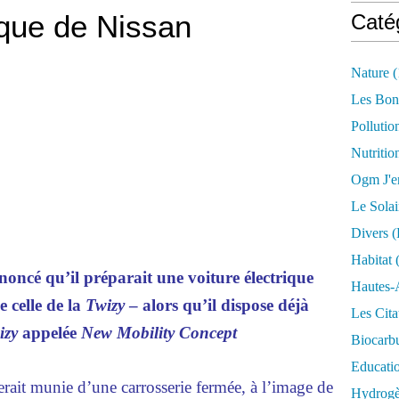
ique de Nissan
Caté
Nature
(
Les Bon
Pollutio
Nutritio
Ogm J'e
Le Solai
Divers (
Habitat
(
oncé qu’il préparait une voiture électrique
Hautes-
e celle de la
Twizy
– alors qu’il dispose déjà
Les Cita
izy
appelée
New Mobility Concept
Biocarbu
Educati
serait munie d’une carrosserie fermée, à l’image de
Hydrogèn