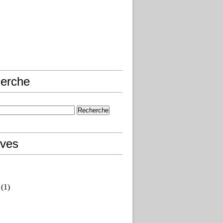
erche
ives
(1)