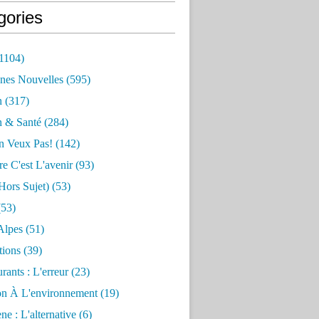
gories
1104)
nes Nouvelles
(595)
n
(317)
n & Santé
(284)
n Veux Pas!
(142)
re C'est L'avenir
(93)
hors Sujet)
(53)
53)
Alpes
(51)
tions
(39)
rants : L'erreur
(23)
on À L'environnement
(19)
e : L'alternative
(6)