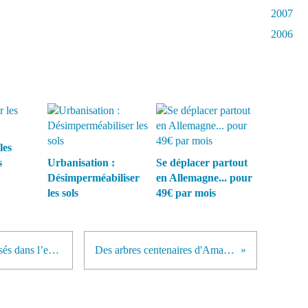
2007
2006
les
s
Urbanisation :
Se déplacer partout
Désimperméabiliser
en Allemagne... pour
les sols
49€ par mois
Cinq fois plus de pesticides autorisés dans l’eau du robinet depuis un an ! En toute discrétion
Des arbres centenaires d'Amazonie rasés pour la visite du pape