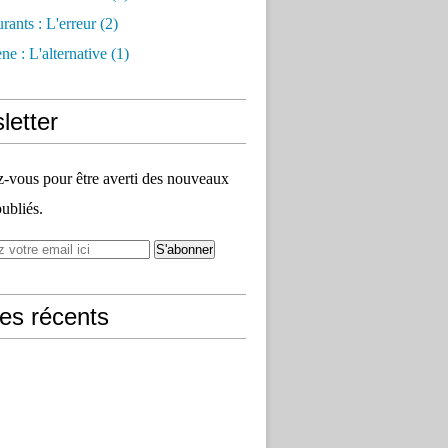
rants : L'erreur
(2)
e : L'alternative
(1)
letter
vous pour être averti des nouveaux
publiés.
les récents