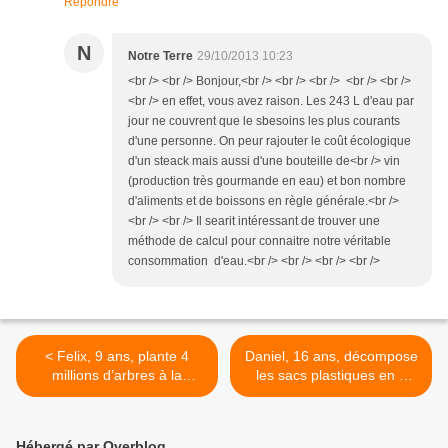
Répondre
N
Notre Terre
29/10/2013 10:23
<br /> <br /> Bonjour,<br /> <br /> <br /> <br /> <br />
<br /> en effet, vous avez raison. Les 243 L d'eau par
jour ne couvrent que le sbesoins les plus courants
d'une personne. On peur rajouter le coût écologique
d'un steack mais aussi d'une bouteille de<br /> vin
(production très gourmande en eau) et bon nombre
d'aliments et de boissons en règle générale.<br />
<br /> <br /> Il searit intéressant de trouver une
méthode de calcul pour connaitre notre véritable
consommation d'eau.<br /> <br /> <br /> <br />
< Felix, 9 ans, plante 4
Daniel, 16 ans, décompose
millions d’arbres à la
les sacs plastiques en 3
surface du globe
mois >
Hébergé par Overblog