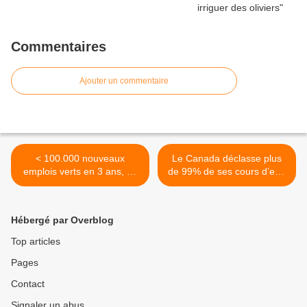
Commentaires
Ajouter un commentaire
< 100.000 nouveaux
Le Canada déclasse plus
emplois verts en 3 ans, un
de 99% de ses cours d’eau
objectif "crédible" pour
et lacs protégés ! >
Batho
Hébergé par Overblog
Top articles
Pages
Contact
Signaler un abus