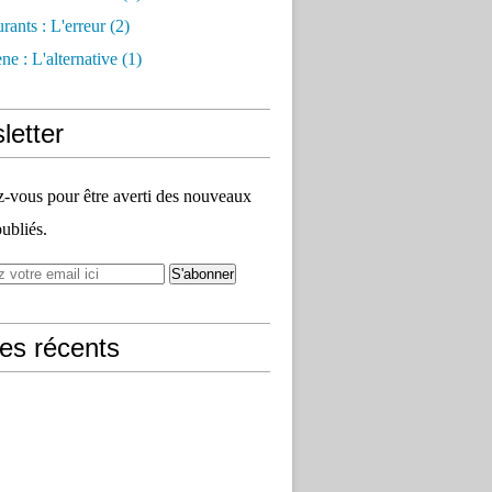
rants : L'erreur
(2)
e : L'alternative
(1)
letter
vous pour être averti des nouveaux
publiés.
les récents