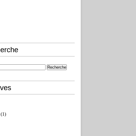
erche
ives
(1)