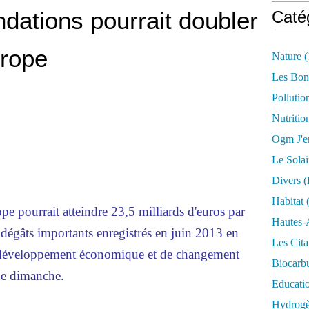
ndations pourrait doubler
Caté
urope
Nature
(
Les Bon
Pollutio
Nutritio
Ogm J'e
Le Solai
Divers (
Habitat
(
e pourrait atteindre 23,5 milliards d'euros par
Hautes-
 dégâts importants enregistrés en juin 2013 en
Les Cita
e développement économique et de changement
Biocarbu
ue dimanche.
Educati
Hydrogèn