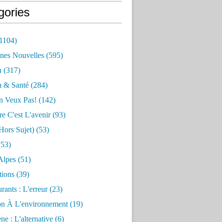
gories
1104)
nes Nouvelles
(595)
n
(317)
n & Santé
(284)
n Veux Pas!
(142)
re C'est L'avenir
(93)
hors Sujet)
(53)
53)
Alpes
(51)
tions
(39)
rants : L'erreur
(23)
on À L'environnement
(19)
e : L'alternative
(6)