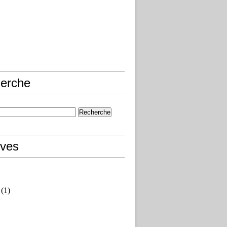
erche
ives
(1)