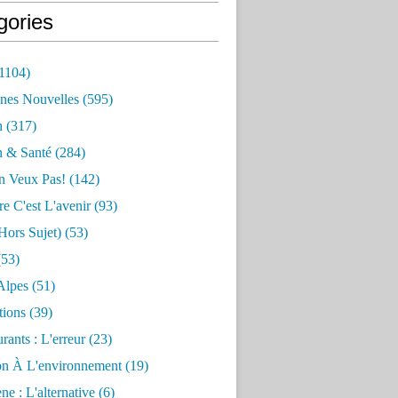
gories
1104)
nes Nouvelles
(595)
n
(317)
n & Santé
(284)
n Veux Pas!
(142)
re C'est L'avenir
(93)
hors Sujet)
(53)
53)
Alpes
(51)
tions
(39)
rants : L'erreur
(23)
on À L'environnement
(19)
e : L'alternative
(6)