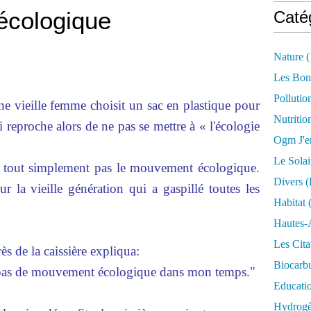
écologique
Caté
Nature
(
Les Bon
Pollutio
ne vieille femme choisit un sac en plastique pour
Nutritio
ui reproche alors de ne pas se mettre à « l'écologie
Ogm J'e
Le Solai
 tout simplement pas le mouvement écologique.
Divers (
r la vieille génération qui a gaspillé toutes les
Habitat
(
Hautes-
Les Cita
s de la caissière expliqua:
Biocarbu
s pas de mouvement écologique dans mon temps."
Educati
Hydrogèn