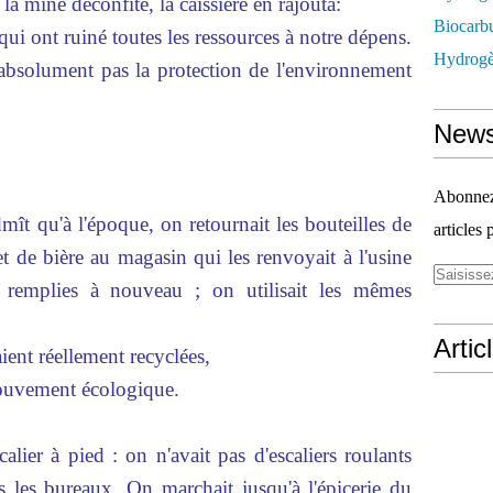
 la mine déconfite, la caissière en rajouta:
Biocarbu
i ont ruiné toutes les ressources à notre dépens.
Hydrogèn
 absolument pas la protection de l'environnement
News
Abonnez-
mît qu'à l'époque, on retournait les bouteilles de
articles 
 et de bière au magasin qui les renvoyait à l'usine
et remplies à nouveau ; on utilisait les mêmes
Artic
aient réellement recyclées,
mouvement écologique.
lier à pied : on n'avait pas d'escaliers roulants
 les bureaux. On marchait jusqu'à l'épicerie du