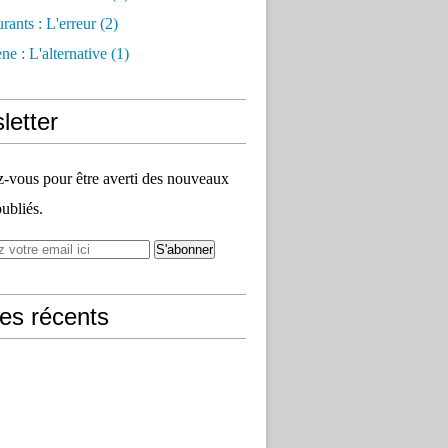
rants : L'erreur
(2)
e : L'alternative
(1)
letter
vous pour être averti des nouveaux
publiés.
les récents