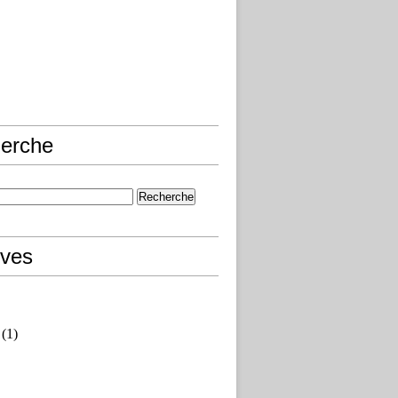
erche
ives
(1)