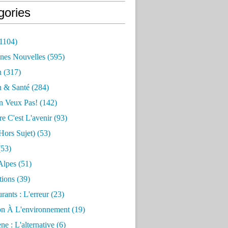
gories
1104)
nes Nouvelles
(595)
n
(317)
n & Santé
(284)
n Veux Pas!
(142)
re C'est L'avenir
(93)
hors Sujet)
(53)
53)
Alpes
(51)
tions
(39)
rants : L'erreur
(23)
on À L'environnement
(19)
e : L'alternative
(6)