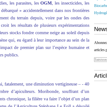
ies, les parasites, les
OGM
, les insecticides, les
Biocarbu
 « débarqué » accidentellement dans nos frontières
Hydrogèn
ent du terrain depuis, voire par les ondes des
croit les résultats de plusieurs expérimentations
News
nt leurs stocks fondre comme neige au soleil depuis
ne qui, eu égard à leur importance au sein de la
Abonnez-
 impact de premier plan sur l’espèce humaine et
articles 
rs publics.
Artic
, fatalement, une diminution vertigineuse – - 40
re d’apiculteurs. Moribonde, souffrant d’un
s chronique, la filière va faire l’objet d’un plan
istre de l’Agriculture Stéphane Le Foll a dévoilé