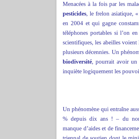
Menacées à la fois par les malad
pesticides
, le frelon asiatique,
en 2004 et qui gagne constamm
téléphones portables si l’on en 
scientifiques, les abeilles voie
plusieurs décennies. Un phénomè
biodiversité
, pourrait avoir un
inquiète logiquement les pouvoi
Un phénomène qui entraîne aussi
% depuis dix ans ! – du nomb
manque d’aides et de financement
triennal de soutien dont le min