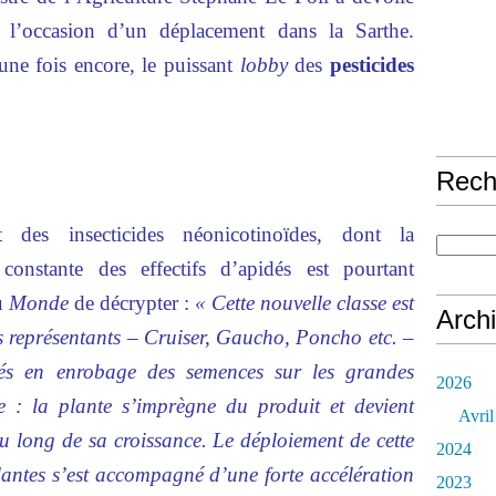
à l’occasion d’un déplacement dans la Sarthe.
’une fois encore, le puissant
lobby
des
pesticides
Rech
t des insecticides néonicotinoïdes, dont la
 constante des effectifs d’apidés est pourtant
du
Monde
de décrypter :
« Cette nouvelle classe est
Arch
es représentants – Cruiser, Gaucho, Poncho etc. –
lisés en enrobage des semences sur les grandes
2026
le : la plante s’imprègne du produit et devient
Avril
au long de sa croissance. Le déploiement de cette
2024
lantes s’est accompagné d’une forte accélération
2023