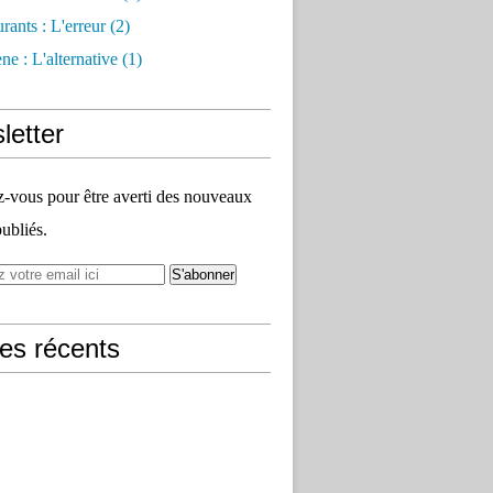
rants : L'erreur
(2)
e : L'alternative
(1)
letter
vous pour être averti des nouveaux
publiés.
les récents