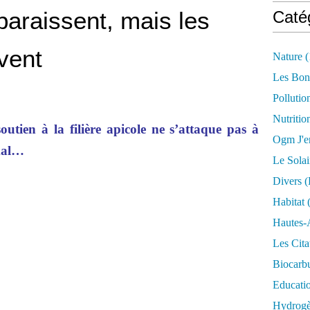
paraissent, mais les
Caté
vent
Nature
(
Les Bon
Pollutio
Nutritio
utien à la filière apicole ne s’attaque pas à
Ogm J'e
mal…
Le Solai
Divers (
Habitat
(
Hautes-
Les Cita
Biocarbu
Educati
Hydrogèn