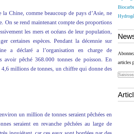
Biocarbu
e la Chine, comme beaucoup de pays d’Asie, ne
Hydrogèn
che. On se rend maintenant compte des proportions
essivement les mers et océans de leur population,
News
ger certaines espèces. Pendant la décennie sur
hine a déclaré a l’organisation en charge de
Abonnez-
ies avoir pêché 368.000 tonnes de poisson. En
articles 
es 4,6 millions de tonnes, un chiffre qui donne des
Artic
 environ un million de tonnes seraient pêchées en
onnes seraient en revanche pêchées au large de
 très inquiétant, car ces eaux sont bordées par des