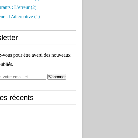
rants : L'erreur
(2)
e : L'alternative
(1)
letter
vous pour être averti des nouveaux
publiés.
les récents