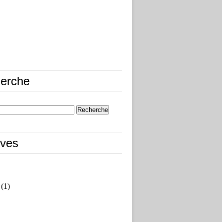
erche
ives
(1)