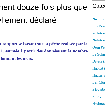
hent douze fois plus que
Caté
iellement déclaré
Nature
(
Les Bon
Pollutio
Nutritio
t rapport se basant sur la pêche réalisée par la
Ogm J'e
1, estimée à partir des données sur le nombre
Le Solai
llonnant les mers.
Divers (
Habitat
(
Hautes-
Les Cita
Biocarbu
Educati
Hydrogèn