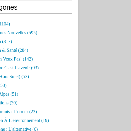
gories
1104)
nes Nouvelles
(595)
n
(317)
n & Santé
(284)
n Veux Pas!
(142)
re C'est L'avenir
(93)
hors Sujet)
(53)
53)
Alpes
(51)
tions
(39)
rants : L'erreur
(23)
on À L'environnement
(19)
e : L'alternative
(6)