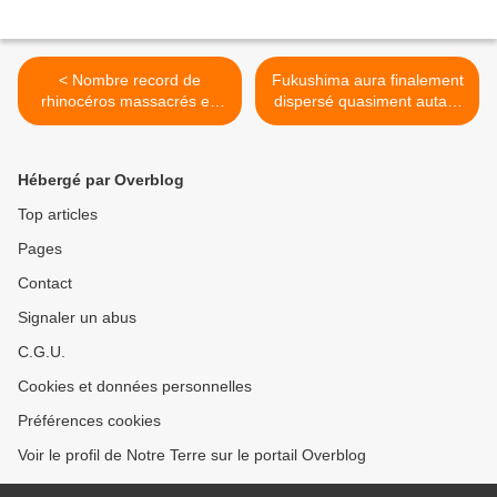
< Nombre record de
Fukushima aura finalement
rhinocéros massacrés en
dispersé quasiment autant
Afrique du Sud
de Césium-137 que
Tchernobyl >
Hébergé par Overblog
Top articles
Pages
Contact
Signaler un abus
C.G.U.
Cookies et données personnelles
Préférences cookies
Voir le profil de Notre Terre sur le portail Overblog