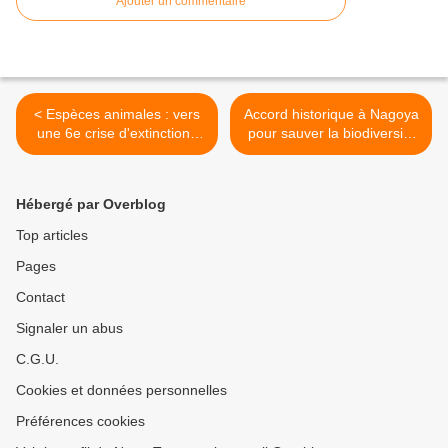
Ajouter un commentaire
< Espèces animales : vers
Accord historique à Nagoya
une 6e crise d'extinctions
pour sauver la biodiversité
due à l’Homme ?
>
Hébergé par Overblog
Top articles
Pages
Contact
Signaler un abus
C.G.U.
Cookies et données personnelles
Préférences cookies