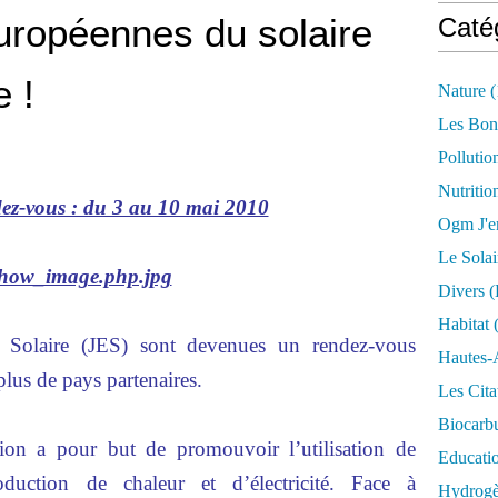
uropéennes du solaire
Caté
 !
Nature
(
Les Bon
Pollutio
Nutritio
ez-vous : du 3 au 10 mai 2010
Ogm J'e
Le Solai
Divers (
Habitat
(
 Solaire (JES) sont devenues un rendez-vous
Hautes-
lus de pays partenaires.
Les Cita
Biocarbu
tion a pour but de promouvoir l’utilisation de
Educati
oduction de chaleur et d’électricité. Face à
Hydrogèn