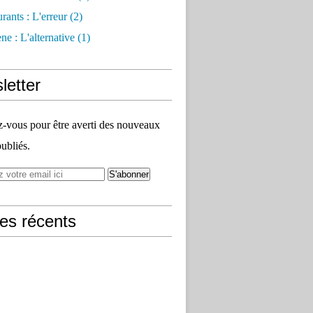
rants : L'erreur
(2)
e : L'alternative
(1)
letter
vous pour être averti des nouveaux
publiés.
les récents