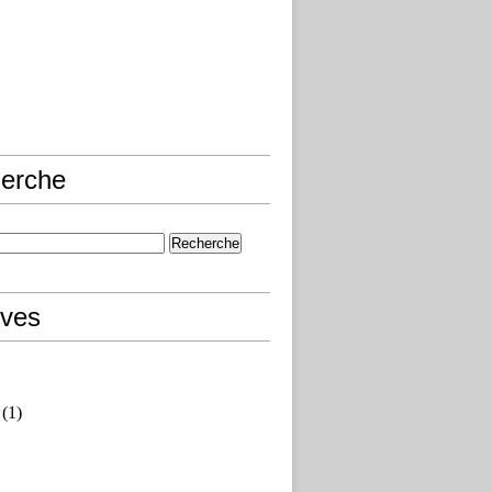
erche
ives
(1)