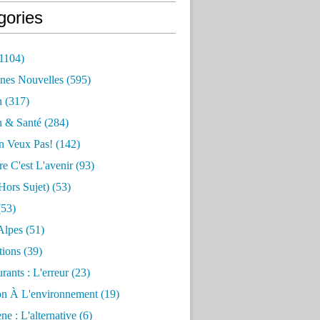
gories
1104)
nes Nouvelles
(595)
n
(317)
n & Santé
(284)
n Veux Pas!
(142)
re C'est L'avenir
(93)
hors Sujet)
(53)
53)
Alpes
(51)
tions
(39)
rants : L'erreur
(23)
on À L'environnement
(19)
e : L'alternative
(6)